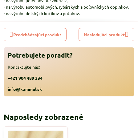
- na výrobu pelechov pre zvieratá,
- na výrobu automobilových, rybárskych a poľovníckych doplnkov,
- na výrobu detských kočíkov a poťahov.
Predchádzajúci produkt
Nasledujúci produkt
Potrebujete poradiť?
Kontaktujte nás:
+421 904 489 334
info@kammel.sk
Naposledy zobrazené