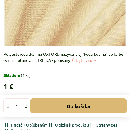
Polyesterová tkanina OXFORD nazývaná aj "kočárkovina" vo farbe
ecru smotanová. II.TRIEDA - popísaný.
Čítajte viac
Skladom
(
1
ks)
1 €
Do košíka
Pridať k Obľúbeným
Otázka k produktu
Strážny pes