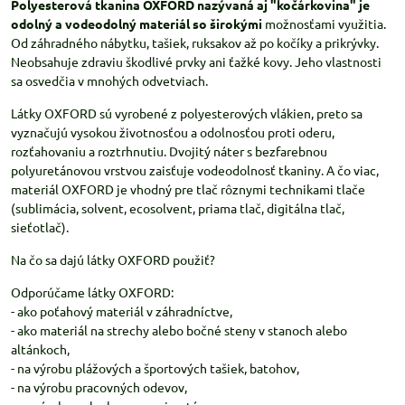
Polyesterová tkanina OXFORD nazývaná aj "kočárkovina" je
odolný a vodeodolný materiál so širokými
možnosťami využitia.
Od záhradného nábytku, tašiek, ruksakov až po kočíky a prikrývky.
Neobsahuje zdraviu škodlivé prvky ani ťažké kovy. Jeho vlastnosti
sa osvedčia v mnohých odvetviach.
Látky OXFORD sú vyrobené z polyesterových vlákien, preto sa
vyznačujú vysokou životnosťou a odolnosťou proti oderu,
rozťahovaniu a roztrhnutiu. Dvojitý náter s bezfarebnou
polyuretánovou vrstvou zaisťuje vodeodolnosť tkaniny. A čo viac,
materiál OXFORD je vhodný pre tlač rôznymi technikami tlače
(sublimácia, solvent, ecosolvent, priama tlač, digitálna tlač,
sieťotlač).
Na čo sa dajú látky OXFORD použiť?
Odporúčame látky OXFORD:
- ako poťahový materiál v záhradníctve,
- ako materiál na strechy alebo bočné steny v stanoch alebo
altánkoch,
- na výrobu plážových a športových tašiek, batohov,
- na výrobu pracovných odevov,