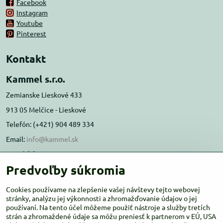
Facebook
Instagram
Youtube
Pinterest
Kontakt
Kammel s.r.o.
Zemianske Lieskové 433
913 05 Melčice - Lieskové
Telefón: (+421) 904 489 334
Email:
info@kammel.sk
Prevádzka:
Predvoľby súkromia
Administratívna budova PD Melčice
Melčice - Lieskové 129, 91305
Cookies používame na zlepšenie vašej návštevy tejto webovej
Otváracie hodiny:
stránky, analýzu jej výkonnosti a zhromažďovanie údajov o jej
PO-ŠT 8:00 - 16:00
používaní. Na tento účel môžeme použiť nástroje a služby tretích
PIA-NE Zatvorené
strán a zhromaždené údaje sa môžu preniesť k partnerom v EÚ, USA