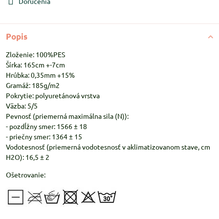
Doručenia
Popis
Zloženie: 100%PES
Šírka: 165cm +-7cm
Hrúbka: 0,35mm +15%
Gramáž: 185g/m2
Pokrytie: polyuretánová vrstva
Väzba: 5/5
Pevnosť (priemerná maximálna sila (N)):
- pozdĺžny smer: 1566 ± 18
- priečny smer: 1364 ± 15
Vodotesnosť (priemerná vodotesnosť v aklimatizovanom stave, cm
H2O): 16,5 ± 2
Ošetrovanie: