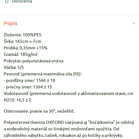
Doručenia
Popis
Zloženie: 100%PES
Šírka: 165cm +-7cm
Hrúbka: 0,35mm +15%
Gramáž: 185g/m2
Pokrytie: polyuretánová vrstva
Väzba: 5/5
Pevnosť (priemerná maximálna sila (N)):
- pozdĺžny smer: 1566 ± 18
- priečny smer: 1364 ± 15
Vodotesnosť (priemerná vodotesnosť v aklimatizovanom stave, cm
H2O): 16,5 ± 2
Ošetrovanie: pranie na 30°, nežehliť.
Polyesterová tkanina OXFORD nazývaná aj "kočárkovina" je odolný
a vodeodolný materiál so širokými možnosťami využitia. Od
záhradného nábytku, tašiek, ruksakov až po kočíky a prikrývky.