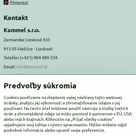
Pinterest
Kontakt
Kammel s.r.o.
Zemianske Lieskové 433
913 05 Melčice - Lieskové
Telefón: (+421) 904 489 334
Email:
info@kammel.sk
Prevádzka:
Predvoľby súkromia
Administratívna budova PD Melčice
Melčice - Lieskové 129, 91305
Cookies používame na zlepšenie vašej návštevy tejto webovej
Otváracie hodiny:
stránky, analýzu jej výkonnosti a zhromažďovanie údajov o jej
PO-ŠT 8:00 - 16:00
používaní. Na tento účel môžeme použiť nástroje a služby tretích
PIA-NE Zatvorené
strán a zhromaždené údaje sa môžu preniesť k partnerom v EÚ, USA
alebo iných krajinách. Kliknutím na „Prijať všetky cookies“
vyjadrujete svoj súhlas s týmto spracovaním. Nižšie môžete nájsť
podrobné informácie alebo upraviť svoje preferencie.