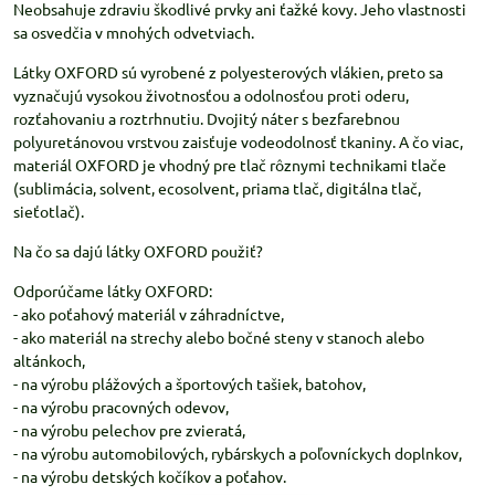
Neobsahuje zdraviu škodlivé prvky ani ťažké kovy. Jeho vlastnosti
sa osvedčia v mnohých odvetviach.
Látky OXFORD sú vyrobené z polyesterových vlákien, preto sa
vyznačujú vysokou životnosťou a odolnosťou proti oderu,
rozťahovaniu a roztrhnutiu. Dvojitý náter s bezfarebnou
polyuretánovou vrstvou zaisťuje vodeodolnosť tkaniny. A čo viac,
materiál OXFORD je vhodný pre tlač rôznymi technikami tlače
(sublimácia, solvent, ecosolvent, priama tlač, digitálna tlač,
sieťotlač).
Na čo sa dajú látky OXFORD použiť?
Odporúčame látky OXFORD:
- ako poťahový materiál v záhradníctve,
- ako materiál na strechy alebo bočné steny v stanoch alebo
altánkoch,
- na výrobu plážových a športových tašiek, batohov,
- na výrobu pracovných odevov,
- na výrobu pelechov pre zvieratá,
- na výrobu automobilových, rybárskych a poľovníckych doplnkov,
- na výrobu detských kočíkov a poťahov.