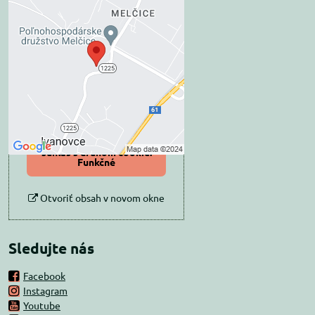
Externý obsah je
blokovaný Voľbami
súkromia
Prajete si načítať externý obsah?
Povoliť tentokrát
Povoliť a zapamätať -
súhlas s druhom cookie:
Funkčné
Otvoriť obsah v novom okne
Sledujte nás
Facebook
Instagram
Youtube