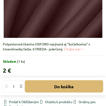
Polyesterová tkanina OXFORD nazývaná aj "kočárkovina" v
tmavohnedej farbe. II.TRIEDA - pokrčený.
Čítajte viac
Skladom
(
1
ks)
2 €
Do košíka
Pridať k Obľúbeným
Otázka k produktu
Strážny pes