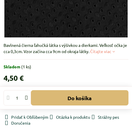
Bavlnená čierna ľahučká látka s výšivkou a dierkami. Veľkosť očka je
cca 0,3cm. Vzor začína cca 9cm od okraja látky.
Čítajte viac
Skladom
(
1
ks)
4,50 €
Do košíka
Pridať k Obľúbeným
Otázka k produktu
Strážny pes
Doručenia