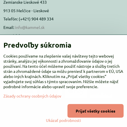
Zemianske Lieskové 433
913 05 Melčice - Lieskové
Telefón: (+421) 904 489 334
Email:
info@kammel.sk
Prevádzka:
Predvoľby súkromia
Administratívna budova PD Melčice
Melčice - Lieskové 129, 91305
Cookies používame na zlepšenie vašej návštevy tejto webovej
Otváracie hodiny:
stránky, analýzu jej výkonnosti a zhromažďovanie údajov o jej
PO-ŠT 8:00 - 16:00
používaní. Na tento účel môžeme použiť nástroje a služby tretích
PIA-NE Zatvorené
strán a zhromaždené údaje sa môžu preniesť k partnerom v EÚ, USA
alebo iných krajinách. Kliknutím na „Prijať všetky cookies“
vyjadrujete svoj súhlas s týmto spracovaním. Nižšie môžete nájsť
podrobné informácie alebo upraviť svoje preferencie.
Zásady ochrany osobných údajov
©
2026
Copyright
Prijať všetky cookies
Predvoľby súkromia
Zásady ochrany osobných údajov
Ukázať podrobnosti
Vytvorené pomocou:
BiznisWeb.sk