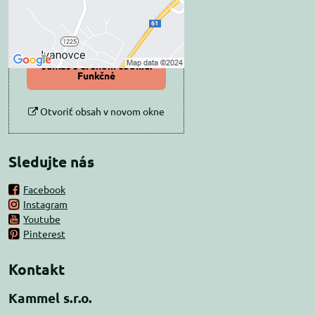
Povoliť tentokrát
Povoliť a zapamätať -
súhlas s druhom cookie:
Funkčné
Otvoriť obsah v novom okne
Sledujte nás
Facebook
Instagram
Youtube
Pinterest
Kontakt
Kammel s.r.o.