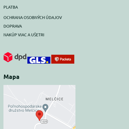
PLATBA
OCHRANA OSOBNÝCH ÚDAJOV
DOPRAVA
NAKÚP VIAC A UŠETRI
Mapa
Externý obsah je
blokovaný Voľbami
súkromia
Prajete si načítať externý obsah?