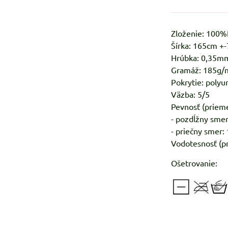
Zloženie: 100
Šírka: 165cm +
Hrúbka: 0,35m
Gramáž: 185g/
Pokrytie: polyu
Väzba: 5/5
Pevnosť (prieme
- pozdĺžny smer
- priečny smer:
Vodotesnosť (p
Ošetrovanie: