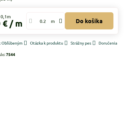
Do košíka
 €
/ m
m
 k Obľúbeným
Otázka k produktu
Strážny pes
Doručenia
slo:
7544