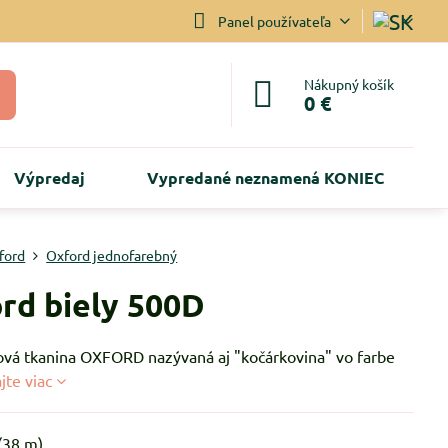
Panel používateľa
Nákupný košík
0 €
Výpredaj
Vypredané neznamená KONIEC
ford
Oxford jednofarebný
rd biely 500D
ová tkanina OXFORD nazývaná aj "kočárkovina" vo farbe
ajte viac
(
38
m)