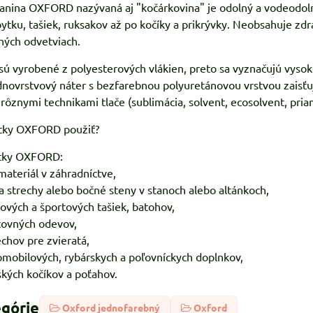
anina OXFORD nazývaná aj "kočárkovina" je odolný a vodeodoln
tku, tašiek, ruksakov až po kočíky a prikrývky. Neobsahuje zdra
hých odvetviach.
 vyrobené z polyesterových vlákien, preto sa vyznačujú vysok
dnovrstvový náter s bezfarebnou polyuretánovou vrstvou zaisťu
rôznymi technikami tlače (sublimácia, solvent, ecosolvent, priama 
látky OXFORD použiť?
tky OXFORD:
materiál v záhradníctve,
na strechy alebo bočné steny v stanoch alebo altánkoch,
žových a športových tašiek, batohov,
covných odevov,
echov pre zvieratá,
omobilových, rybárskych a poľovníckych doplnkov,
ských kočíkov a poťahov.
egórie
Oxford jednofarebný
Oxford