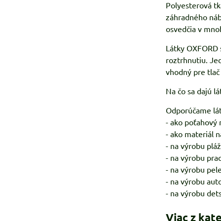
Polyesterová tk
záhradného náby
osvedčia v mno
Látky OXFORD sú
roztrhnutiu. Je
vhodný pre tlač 
Na čo sa dajú 
Odporúčame lá
- ako poťahový 
- ako materiál 
- na výrobu plá
- na výrobu pra
- na výrobu pel
- na výrobu aut
- na výrobu det
Viac z kat