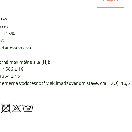
%PES
-7cm
m +15%
m2
retánová vrstva
rná maximálna sila (N)):
: 1566 ± 18
 1364 ± 15
riemerná vodotesnosť v aklimatizovanom stave, cm H2O): 16,5 