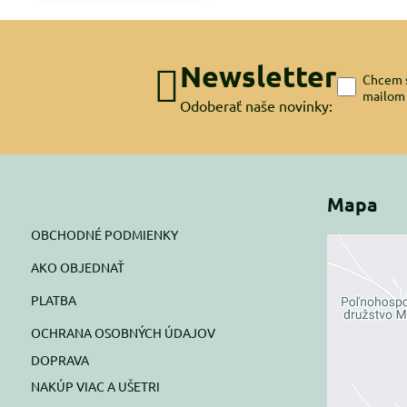
Newsletter
Chcem s
mailom
Odoberať naše novinky:
Mapa
OBCHODNÉ PODMIENKY
AKO OBJEDNAŤ
Exte
PLATBA
blok
OCHRANA OSOBNÝCH ÚDAJOV
Prajete si
DOPRAVA
NAKÚP VIAC A UŠETRI
Pov