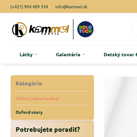
(+421) 904 489 334
info@kammel.sk
Látky
Galantéria
Detský tova
Kategórie
Oxford jednofarebný
Oxford vzory
Potrebujete poradiť?