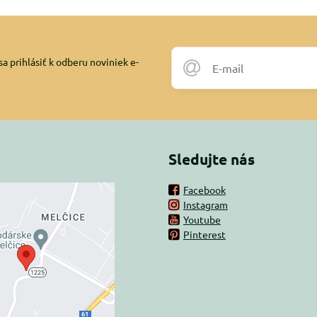
a prihlásiť k odberu noviniek e-
Sledujte nás
Facebook
Instagram
rný obsah je
Youtube
Pinterest
ovaný Voľbami
súkromia
 načítať externý obsah?
oliť tentokrát