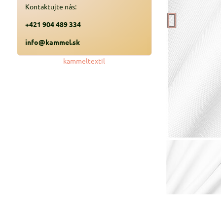
Kontaktujte nás:
+421 904 489 334
info@kammel.sk
kammeltextil