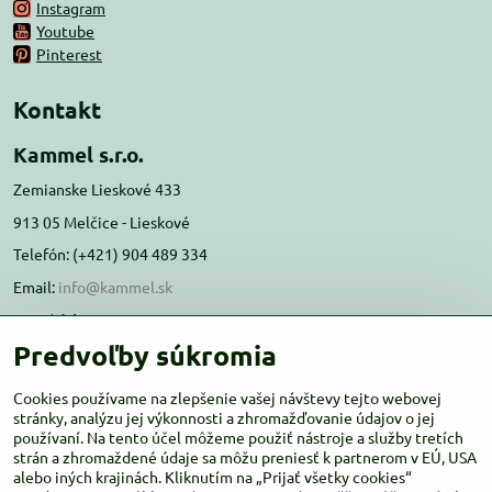
Instagram
Youtube
Pinterest
Kontakt
Kammel s.r.o.
Zemianske Lieskové 433
913 05 Melčice - Lieskové
Telefón: (+421) 904 489 334
Email:
info@kammel.sk
Prevádzka:
Predvoľby súkromia
Administratívna budova PD Melčice
Melčice - Lieskové 129, 91305
Cookies používame na zlepšenie vašej návštevy tejto webovej
Otváracie hodiny:
stránky, analýzu jej výkonnosti a zhromažďovanie údajov o jej
PO-ŠT 8:00 - 16:00
používaní. Na tento účel môžeme použiť nástroje a služby tretích
PIA-NE Zatvorené
strán a zhromaždené údaje sa môžu preniesť k partnerom v EÚ, USA
alebo iných krajinách. Kliknutím na „Prijať všetky cookies“