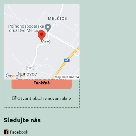
Externý obsah je
blokovaný Voľbami
súkromia
Prajete si načítať externý obsah?
Povoliť tentokrát
Povoliť a zapamätať -
súhlas s druhom cookie:
Funkčné
Otvoriť obsah v novom okne
Sledujte nás
Facebook