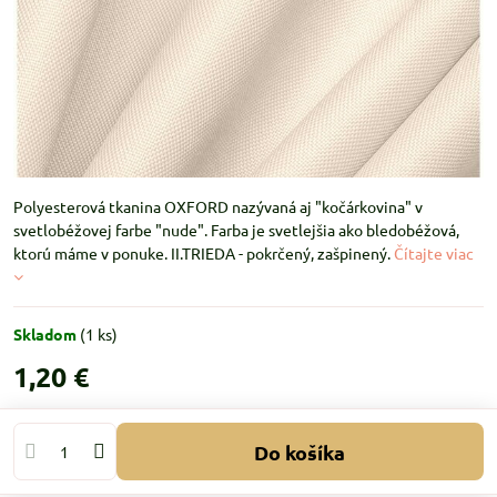
Polyesterová tkanina OXFORD nazývaná aj "kočárkovina" v
svetlobéžovej farbe "nude". Farba je svetlejšia ako bledobéžová,
ktorú máme v ponuke. II.TRIEDA - pokrčený, zašpinený.
Čítajte viac
Skladom
(
1
ks)
1,20 €
Do košíka