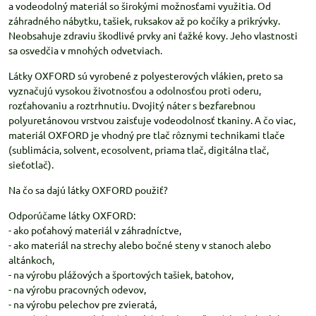
a vodeodolný materiál so širokými možnosťami využitia. Od
záhradného nábytku, tašiek, ruksakov až po kočíky a prikrývky.
Neobsahuje zdraviu škodlivé prvky ani ťažké kovy. Jeho vlastnosti
sa osvedčia v mnohých odvetviach.
Látky OXFORD sú vyrobené z polyesterových vlákien, preto sa
vyznačujú vysokou životnosťou a odolnosťou proti oderu,
rozťahovaniu a roztrhnutiu. Dvojitý náter s bezfarebnou
polyuretánovou vrstvou zaisťuje vodeodolnosť tkaniny. A čo viac,
materiál OXFORD je vhodný pre tlač rôznymi technikami tlače
(sublimácia, solvent, ecosolvent, priama tlač, digitálna tlač,
sieťotlač).
Na čo sa dajú látky OXFORD použiť?
Odporúčame látky OXFORD:
- ako poťahový materiál v záhradníctve,
- ako materiál na strechy alebo bočné steny v stanoch alebo
altánkoch,
- na výrobu plážových a športových tašiek, batohov,
- na výrobu pracovných odevov,
- na výrobu pelechov pre zvieratá,