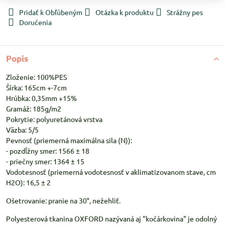
Pridať k Obľúbeným
Otázka k produktu
Strážny pes
Doručenia
Popis
Zloženie: 100%PES
Šírka: 165cm +-7cm
Hrúbka: 0,35mm +15%
Gramáž: 185g/m2
Pokrytie: polyuretánová vrstva
Väzba: 5/5
Pevnosť (priemerná maximálna sila (N)):
- pozdĺžny smer: 1566 ± 18
- priečny smer: 1364 ± 15
Vodotesnosť (priemerná vodotesnosť v aklimatizovanom stave, cm
H2O): 16,5 ± 2
Ošetrovanie: pranie na 30°, nežehliť.
Polyesterová tkanina OXFORD nazývaná aj "kočárkovina" je odolný