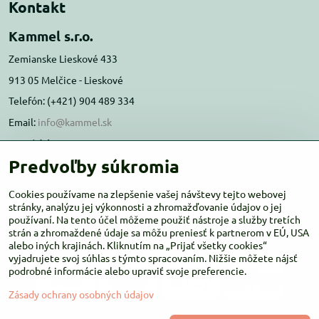
Kontakt
Kammel s.r.o.
Zemianske Lieskové 433
913 05 Melčice - Lieskové
Telefón: (+421) 904 489 334
Email:
info@kammel.sk
Prevádzka:
Predvoľby súkromia
Administratívna budova PD Melčice
Melčice - Lieskové 129, 91305
Cookies používame na zlepšenie vašej návštevy tejto webovej
Otváracie hodiny:
stránky, analýzu jej výkonnosti a zhromažďovanie údajov o jej
PO-ŠT 8:00 - 16:00
používaní. Na tento účel môžeme použiť nástroje a služby tretích
PIA-NE Zatvorené
strán a zhromaždené údaje sa môžu preniesť k partnerom v EÚ, USA
alebo iných krajinách. Kliknutím na „Prijať všetky cookies“
vyjadrujete svoj súhlas s týmto spracovaním. Nižšie môžete nájsť
podrobné informácie alebo upraviť svoje preferencie.
Zásady ochrany osobných údajov