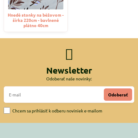
Hnedé stonky na béžovom -
šírka 220cm - bavlnené
plátno 40cm
Newsletter
Odoberať naše novinky:
Odoberať
Chcem sa prihlásiť k odberu noviniek e-mailom