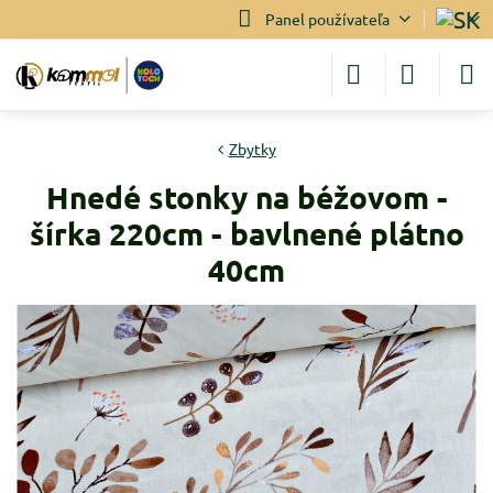
Panel používateľa
Zbytky
Hnedé stonky na béžovom -
šírka 220cm - bavlnené plátno
40cm