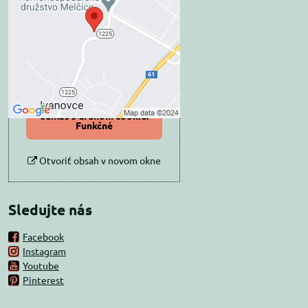
súkromia
Prajete si načítať externý obsah?
Povoliť tentokrát
Povoliť a zapamätať -
súhlas s druhom cookie:
Funkčné
Otvoriť obsah v novom okne
Sledujte nás
Facebook
Instagram
Youtube
Pinterest