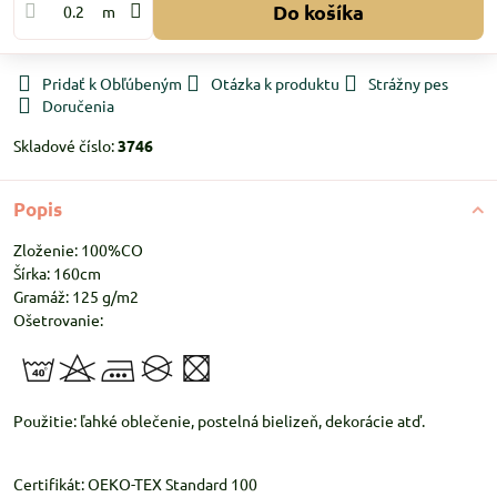
Do košíka
m
Pridať k Obľúbeným
Otázka k produktu
Strážny pes
Doručenia
Skladové číslo:
3746
Popis
Zloženie: 100%CO
Šírka: 160cm
Gramáž: 125 g/m2
Ošetrovanie:
Použitie: ľahké oblečenie, postelná bielizeň, dekorácie atď.
Certifikát: OEKO-TEX Standard 100