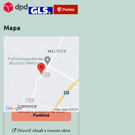
Mapa
Externý obsah je
blokovaný Voľbami
súkromia
Prajete si načítať externý obsah?
Povoliť tentokrát
Povoliť a zapamätať -
súhlas s druhom cookie:
Funkčné
Otvoriť obsah v novom okne