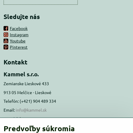
Sledujte nás
Facebook
Instagram
Youtube
Pinterest
Kontakt
Kammel s.r.o.
Zemianske Lieskové 433
913 05 Melčice - Lieskové
Telefón: (+421) 904 489 334
Email:
info@kammel.sk
Prevádzka:
Predvoľby súkromia
Administratívna budova PD Melčice