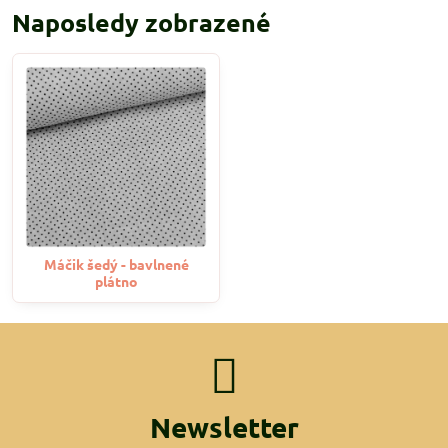
Naposledy zobrazené
Máčik šedý - bavlnené
plátno
Newsletter