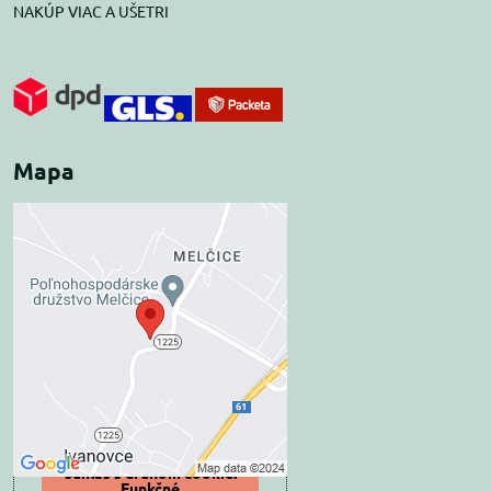
NAKÚP VIAC A UŠETRI
Mapa
Externý obsah je
blokovaný Voľbami
súkromia
Prajete si načítať externý obsah?
Povoliť tentokrát
Povoliť a zapamätať -
súhlas s druhom cookie:
Funkčné