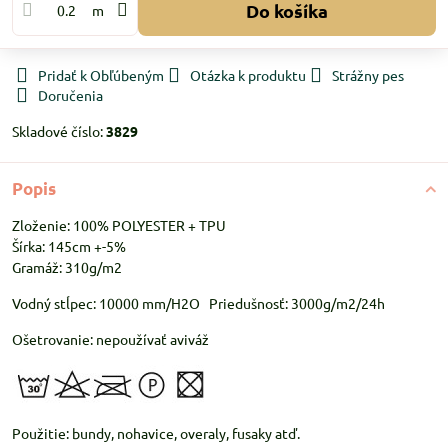
Do košíka
m
Pridať k Obľúbeným
Otázka k produktu
Strážny pes
Doručenia
Skladové číslo:
3829
Popis
Zloženie: 100% POLYESTER + TPU
Šírka: 145cm +-5%
Gramáž: 310g/m2
Vodný stĺpec: 10000 mm/H2O Priedušnosť: 3000g/m2/24h
Ošetrovanie: nepoužívať aviváž
Použitie: bundy, nohavice, overaly, fusaky atď.