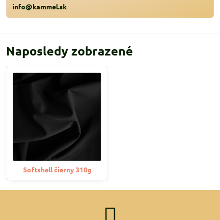
info@kammel.sk
Naposledy zobrazené
Softshell čierny 310g