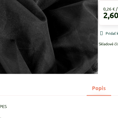
0,26 €
2,60
Pridať
Skladové čí
Popis
%PES