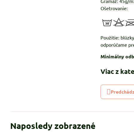
Gramáž: 45g/m
Ošetrovanie:
Použitie:
odporúčame pre
Minimálny odb
Viac z kat
Predchádz
Naposledy zobrazené