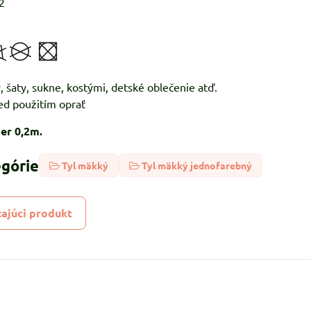
2
 blúzky, šaty, sukne, kostými, detské
d použitím oprať
er 0,2m.
egórie
Tyl mäkký
Tyl mäkký jednofarebný
ajúci produkt