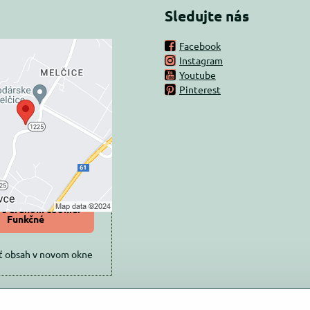
Sledujte nás
Facebook
Instagram
rný obsah je
Youtube
Pinterest
ovaný Voľbami
súkromia
 načítať externý obsah?
oliť tentokrát
iť a zapamätať -
 s druhom cookie:
Funkčné
ť obsah v novom okne