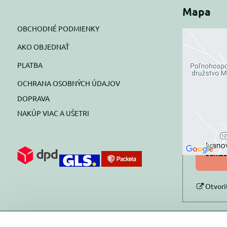
Mapa
OBCHODNÉ PODMIENKY
AKO OBJEDNAŤ
Exte
PLATBA
blok
OCHRANA OSOBNÝCH ÚDAJOV
Prajete si
DOPRAVA
NAKÚP VIAC A UŠETRI
Pov
Povol
súhlas
Otvori