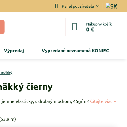
Panel používateľa
Nákupný košík
0 €
Výpredaj
Vypredané neznamená KONIEC
l mäkký
mäkký čierny
, jemne elastický, s drobným očkom, 45g/m2
Čítajte viac
(
53.9
m)