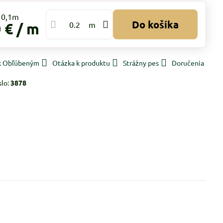
Do košíka
 €
/ m
m
 k Obľúbeným
Otázka k produktu
Strážny pes
Doručenia
slo:
3878