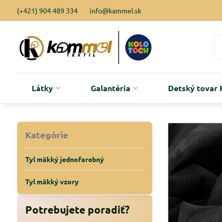
(+421) 904 489 334
info@kammel.sk
Látky
Galantéria
Detský tova
Kategórie
Tyl mäkký jednofarebný
Tyl mäkký vzory
Potrebujete poradiť?