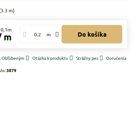
(
3.3
m)
Do košíka
/ m
m
 k Obľúbeným
Otázka k produktu
Strážny pes
Doručenia
slo:
3879