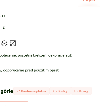
%CO
/m2
 ľahké oblečenie, postelná bielizeň, d
5%, odporúčame pred použitím oprať
egórie
Bavlnené plátna
Bodky
Vzory