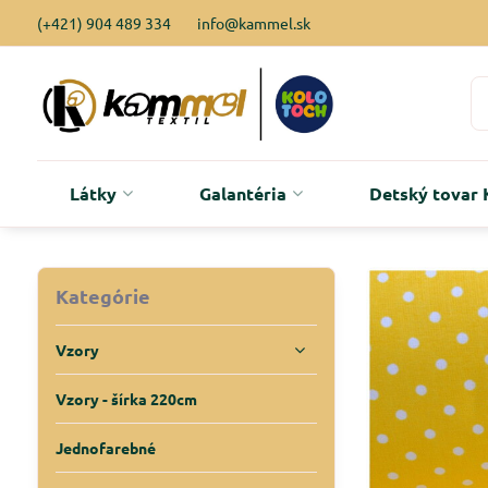
(+421) 904 489 334
info@kammel.sk
Látky
Galantéria
Detský tova
Kategórie
Vzory
Vzory - šírka 220cm
Jednofarebné