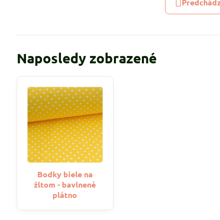
Predchádz
Naposledy zobrazené
Bodky biele na
žltom - bavlnené
plátno