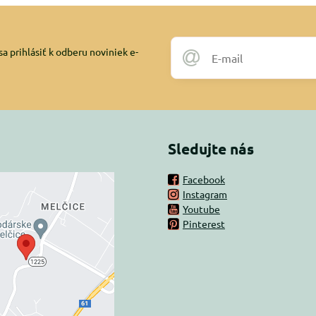
a prihlásiť k odberu noviniek e-
Sledujte nás
Facebook
Instagram
rný obsah je
Youtube
Pinterest
ovaný Voľbami
súkromia
 načítať externý obsah?
oliť tentokrát