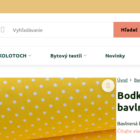
Hľadať
r KOLOTOCH
Bytový textil
Novinky
Úvod
Ba
Bodk
bavl
Bavlnená l
Čítajte via