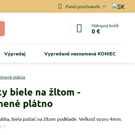
Panel používateľa
Nákupný košík
0 €
Výpredaj
Vypredané neznamená KONIEC
vlnené plátna
y biele na žltom -
nené plátno
átka, biela potlač na žltom podklade. Veľkosť vzoru 4mm.
c