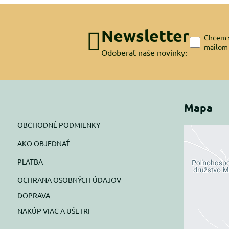
Newsletter
Chcem s
mailom
Odoberať naše novinky:
Mapa
OBCHODNÉ PODMIENKY
AKO OBJEDNAŤ
Exte
PLATBA
blok
OCHRANA OSOBNÝCH ÚDAJOV
Prajete si
DOPRAVA
NAKÚP VIAC A UŠETRI
Pov