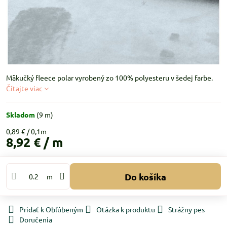
Mäkučký fleece polar vyrobený zo 100% polyesteru v šedej farbe.
Čítajte viac
Skladom
(
9
m)
0,89 €
8,92 €
/ m
Do košíka
m
Pridať k Obľúbeným
Otázka k produktu
Strážny pes
Doručenia