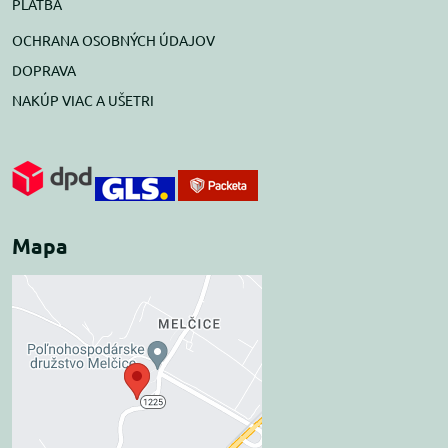
PLATBA
OCHRANA OSOBNÝCH ÚDAJOV
DOPRAVA
NAKÚP VIAC A UŠETRI
Mapa
Externý obsah je
blokovaný Voľbami
súkromia
Prajete si načítať externý obsah?