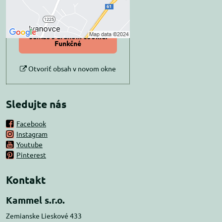
Povoliť tentokrát
Povoliť a zapamätať -
súhlas s druhom cookie:
Funkčné
Otvoriť obsah v novom okne
Sledujte nás
Facebook
Instagram
Youtube
Pinterest
Kontakt
Kammel s.r.o.
Zemianske Lieskové 433