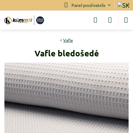
Panel používateľa
Vafle
Vafle bledošedé