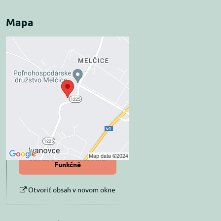
Mapa
Externý obsah je
blokovaný Voľbami
súkromia
Prajete si načítať externý obsah?
Povoliť tentokrát
Povoliť a zapamätať -
súhlas s druhom cookie:
Funkčné
Otvoriť obsah v novom okne