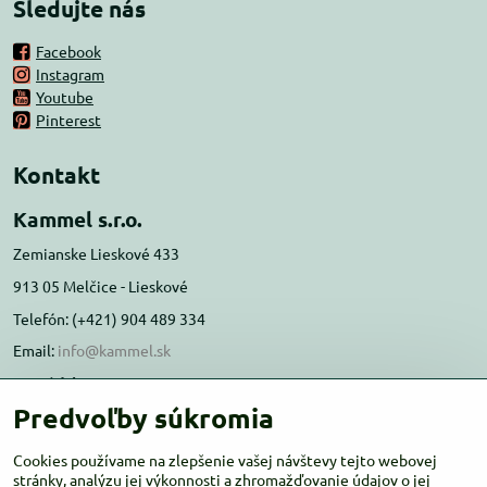
Sledujte nás
Facebook
Instagram
Youtube
Pinterest
Kontakt
Kammel s.r.o.
Zemianske Lieskové 433
913 05 Melčice - Lieskové
Telefón: (+421) 904 489 334
Email:
info@kammel.sk
Prevádzka:
Predvoľby súkromia
Administratívna budova PD Melčice
Melčice - Lieskové 129, 91305
Cookies používame na zlepšenie vašej návštevy tejto webovej
stránky, analýzu jej výkonnosti a zhromažďovanie údajov o jej
Otváracie hodiny:
PO-ŠT 8:00 - 16:00