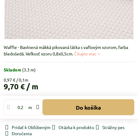
Waffle - Bavlnená mäkká pikovaná látka s vaflovým vzorom, farba
bledošedá. Veľkosť vzoru 0,8x0,5cm.
Čítajte viac
Skladom
(
3.3
m)
0,97 €
9,70 €
/ m
Do košíka
m
Pridať k Obľúbeným
Otázka k produktu
Strážny pes
Doručenia