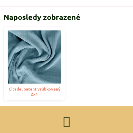
Naposledy zobrazené
Citadel patent vrúbkovaný
2x1