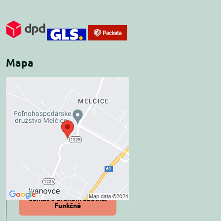
Mapa
Externý obsah je
blokovaný Voľbami
súkromia
Prajete si načítať externý obsah?
Povoliť tentokrát
Povoliť a zapamätať -
súhlas s druhom cookie:
Funkčné