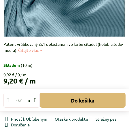
Patent vrúbkovaný 2x1 s elastanom vo farbe citadel (holubia šedo-
modrá).
Čítajte viac
Skladom
(
10
m)
0,92 €
9,20 €
/ m
Do košíka
m
Pridať k Obľúbeným
Otázka k produktu
Strážny pes
Doručenia