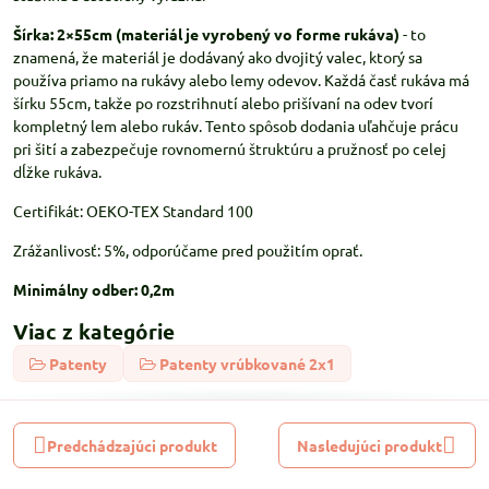
Šírka: 2×55cm (materiál je vyrobený vo forme rukáva)
- to
znamená, že materiál je dodávaný ako dvojitý valec, ktorý sa
používa priamo na rukávy alebo lemy odevov. Každá časť rukáva má
šírku 55cm, takže po rozstrihnutí alebo prišívaní na odev tvorí
kompletný lem alebo rukáv. Tento spôsob dodania uľahčuje prácu
pri šití a zabezpečuje rovnomernú štruktúru a pružnosť po celej
dĺžke rukáva.
Certifikát: OEKO-TEX Standard 100
Zrážanlivosť: 5%, odporúčame pred použitím oprať.
Minimálny odber: 0,2m
Viac z kategórie
Patenty
Patenty vrúbkované 2x1
Predchádzajúci produkt
Nasledujúci produkt