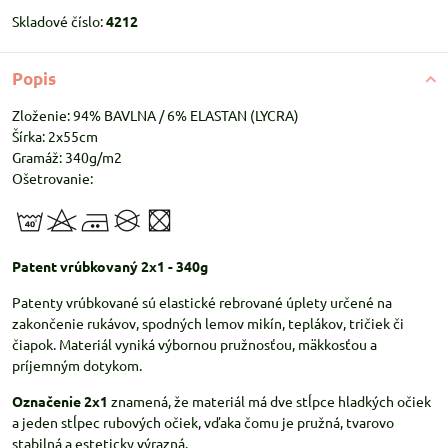
Skladové číslo:
4212
Popis
Zloženie: 94% BAVLNA / 6% ELASTAN (LYCRA)
Šírka: 2x55cm
Gramáž: 340g/m2
Ošetrovanie:
Patent vrúbkovaný 2x1 - 340g
Patenty vrúbkované sú elastické rebrované úplety určené na
zakončenie rukávov, spodných lemov mikín, teplákov, tričiek či
čiapok. Materiál vyniká výbornou pružnosťou, mäkkosťou a
príjemným dotykom.
Označenie 2x1
znamená, že materiál má dve stĺpce hladkých očiek
a jeden stĺpec rubových očiek, vďaka čomu je pružná, tvarovo
stabilná a esteticky výrazná.