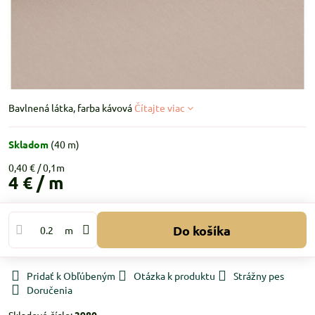
Bavlnená látka, farba kávová
Čítajte viac
Skladom
(
40
m)
0,40 €
4 €
/ m
Do košíka
m
Pridať k Obľúbeným
Otázka k produktu
Strážny pes
Doručenia