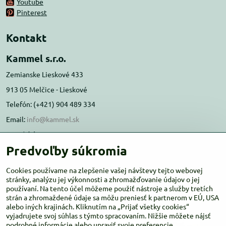
Youtube
Pinterest
Kontakt
Kammel s.r.o.
Zemianske Lieskové 433
913 05 Melčice - Lieskové
Telefón: (+421) 904 489 334
Email:
info@kammel.sk
Prevádzka:
Predvoľby súkromia
Administratívna budova PD Melčice
Melčice - Lieskové 129, 91305
Cookies používame na zlepšenie vašej návštevy tejto webovej
Otváracie hodiny:
stránky, analýzu jej výkonnosti a zhromažďovanie údajov o jej
PO-ŠT 8:00 - 16:00
používaní. Na tento účel môžeme použiť nástroje a služby tretích
PIA-NE Zatvorené
strán a zhromaždené údaje sa môžu preniesť k partnerom v EÚ, USA
alebo iných krajinách. Kliknutím na „Prijať všetky cookies“
vyjadrujete svoj súhlas s týmto spracovaním. Nižšie môžete nájsť
podrobné informácie alebo upraviť svoje preferencie.