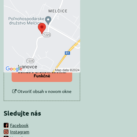
Externý obsah je
blokovaný Voľbami
súkromia
Prajete si načítať externý obsah?
Povoliť tentokrát
Povoliť a zapamätať -
súhlas s druhom cookie:
Funkčné
Otvoriť obsah v novom okne
Sledujte nás
Facebook
Instagram