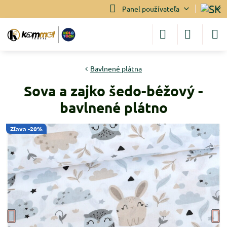
Panel používateľa
Bavlnené plátna
Sova a zajko šedo-béžový -
bavlnené plátno
Zľava -20%