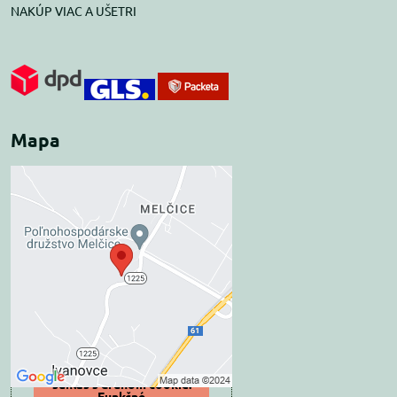
NAKÚP VIAC A UŠETRI
Mapa
Externý obsah je
blokovaný Voľbami
súkromia
Prajete si načítať externý obsah?
Povoliť tentokrát
Povoliť a zapamätať -
súhlas s druhom cookie:
Funkčné