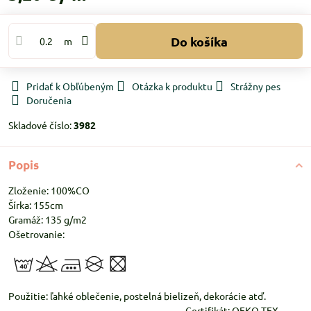
Do košíka
m
Pridať k Obľúbeným
Otázka k produktu
Strážny pes
Doručenia
Skladové číslo:
3982
Popis
Zloženie: 100%CO
Šírka: 155cm
Gramáž: 135 g/m2
Ošetrovanie:
Použitie: ľahké oblečenie, postelná bielizeň, dekorácie atď.
Certifikát: OEKO-TEX