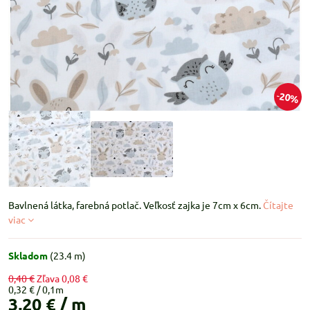
20%
Bavlnená látka, farebná potlač. Veľkosť zajka je 7cm x 6cm.
Čítajte
viac
Skladom
(
23.4
m)
0,40 €
Zľava
0,08 €
0,32 €
3,20 €
/ m