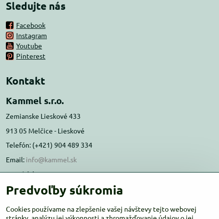
Sledujte nás
Facebook
Instagram
Youtube
Pinterest
Kontakt
Kammel s.r.o.
Zemianske Lieskové 433
913 05 Melčice - Lieskové
Telefón: (+421) 904 489 334
Email:
info@kammel.sk
Prevádzka:
Predvoľby súkromia
Administratívna budova PD Melčice
Melčice - Lieskové 129, 91305
Cookies používame na zlepšenie vašej návštevy tejto webovej
Otváracie hodiny:
stránky, analýzu jej výkonnosti a zhromažďovanie údajov o jej
PO-ŠT 8:00 - 16:00