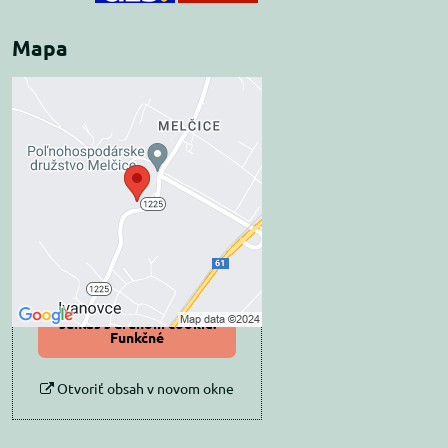
Mapa
Externý obsah je
blokovaný Voľbami
súkromia
Prajete si načítať externý obsah?
Povoliť tentokrát
Povoliť a zapamätať -
súhlas s druhom cookie:
Funkčné
Otvoriť obsah v novom okne