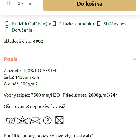
Do košíka
m
Pridať k Obľúbeným
Otázka k produktu
Strážny pes
Doručenia
Skladové číslo:
4002
Popis
Zloženie: 100% POLYESTER
Šírka: 145cm +-5%
Gramáž: 200g/m2
Vodný stĺpec: 7500 mm/H2O Priedušnosť: 2000g/m2/24h
Ošetrovanie: nepoužívať aviváž
Použitie: bundy, nohavice, overaly, fusaky atď.