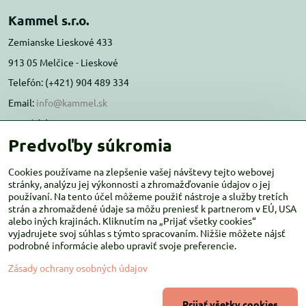
Kammel s.r.o.
Zemianske Lieskové 433
913 05 Melčice - Lieskové
Telefón: (+421) 904 489 334
Email:
info@kammel.sk
Prevádzka:
Predvoľby súkromia
Administratívna budova PD Melčice
Melčice - Lieskové 129, 91305
Cookies používame na zlepšenie vašej návštevy tejto webovej
Otváracie hodiny:
stránky, analýzu jej výkonnosti a zhromažďovanie údajov o jej
PO-ŠT 8:00 - 16:00
používaní. Na tento účel môžeme použiť nástroje a služby tretích
PIA-NE Zatvorené
strán a zhromaždené údaje sa môžu preniesť k partnerom v EÚ, USA
alebo iných krajinách. Kliknutím na „Prijať všetky cookies“
vyjadrujete svoj súhlas s týmto spracovaním. Nižšie môžete nájsť
podrobné informácie alebo upraviť svoje preferencie.
Zásady ochrany osobných údajov
©
2026
Copyright
Prijať všetky cookies