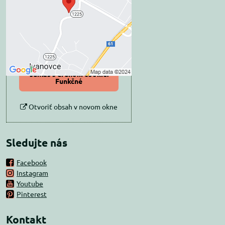
súkromia
Prajete si načítať externý obsah?
Povoliť tentokrát
Povoliť a zapamätať -
súhlas s druhom cookie:
Funkčné
Otvoriť obsah v novom okne
Sledujte nás
Facebook
Instagram
Youtube
Pinterest
Kontakt