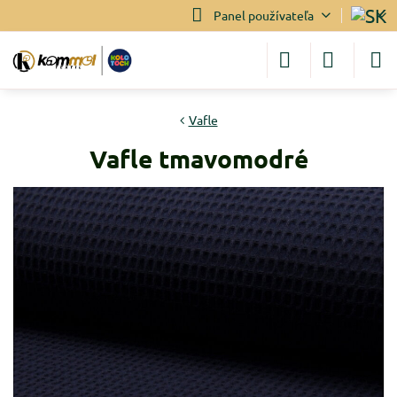
Panel používateľa
Vafle
Vafle tmavomodré