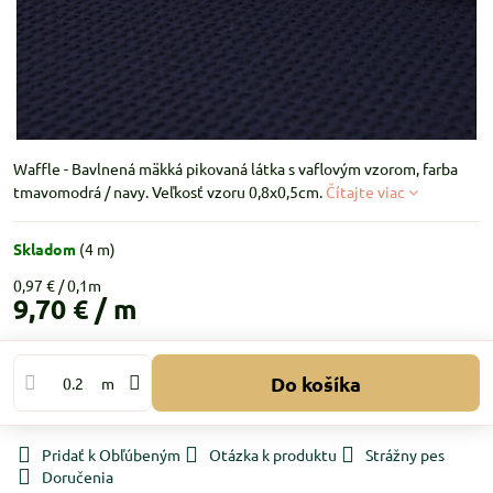
Waffle - Bavlnená mäkká pikovaná látka s vaflovým vzorom, farba
tmavomodrá / navy. Veľkosť vzoru 0,8x0,5cm.
Čítajte viac
Skladom
(
4
m)
0,97 €
9,70 €
/ m
Do košíka
m
Pridať k Obľúbeným
Otázka k produktu
Strážny pes
Doručenia