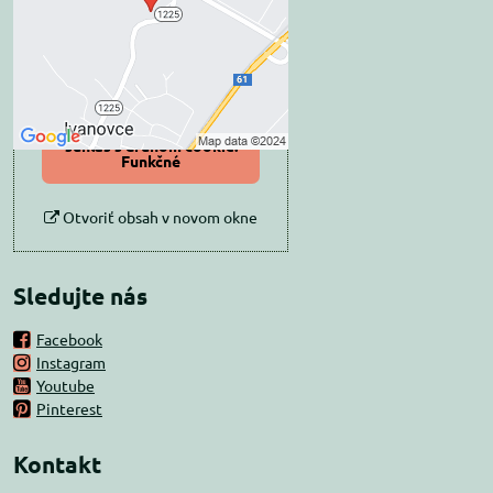
Prajete si načítať externý obsah?
Povoliť tentokrát
Povoliť a zapamätať -
súhlas s druhom cookie:
Funkčné
Otvoriť obsah v novom okne
Sledujte nás
Facebook
Instagram
Youtube
Pinterest
Kontakt