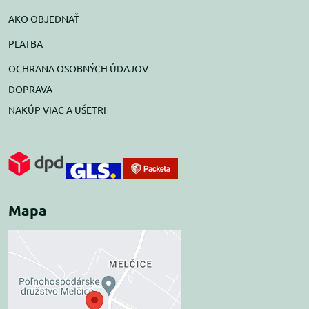
AKO OBJEDNAŤ
PLATBA
OCHRANA OSOBNÝCH ÚDAJOV
DOPRAVA
NAKÚP VIAC A UŠETRI
Mapa
Externý obsah je
blokovaný Voľbami
súkromia