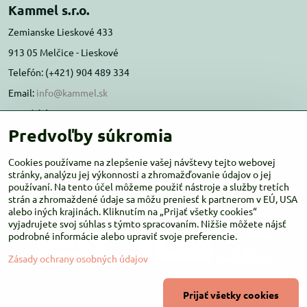
Kammel s.r.o.
Zemianske Lieskové 433
913 05 Melčice - Lieskové
Telefón: (+421) 904 489 334
Email:
info@kammel.sk
Prevádzka:
Predvoľby súkromia
Administratívna budova PD Melčice
Melčice - Lieskové 129, 91305
Cookies používame na zlepšenie vašej návštevy tejto webovej
Otváracie hodiny:
stránky, analýzu jej výkonnosti a zhromažďovanie údajov o jej
PO-ŠT 8:00 - 16:00
používaní. Na tento účel môžeme použiť nástroje a služby tretích
PIA-NE Zatvorené
strán a zhromaždené údaje sa môžu preniesť k partnerom v EÚ, USA
alebo iných krajinách. Kliknutím na „Prijať všetky cookies“
vyjadrujete svoj súhlas s týmto spracovaním. Nižšie môžete nájsť
podrobné informácie alebo upraviť svoje preferencie.
Zásady ochrany osobných údajov
©
2026
Copyright
Prijať všetky cookies
Predvoľby súkromia
Zásady ochrany osobných údajov