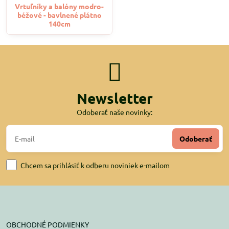
Vrtuľníky a balóny modro-
béžové - bavlnené plátno
140cm
Newsletter
Odoberať naše novinky:
Odoberať
Chcem sa prihlásiť k odberu noviniek e-mailom
OBCHODNÉ PODMIENKY