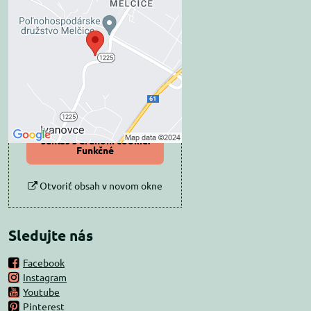
Externý obsah je
blokovaný Voľbami
súkromia
Prajete si načítať externý obsah?
Povoliť tentokrát
Povoliť a zapamätať -
súhlas s druhom cookie:
Funkčné
Otvoriť obsah v novom okne
Sledujte nás
Facebook
Instagram
Youtube
Pinterest