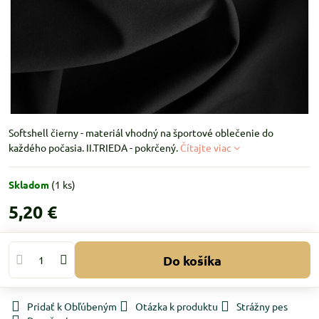
Softshell čierny - materiál vhodný na športové oblečenie do
každého počasia. II.TRIEDA - pokrčený.
Čítajte viac
Skladom
(
1
ks)
5,20 €
Do košíka
Pridať k Obľúbeným
Otázka k produktu
Strážny pes