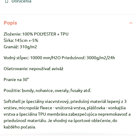
Doručenia
Popis
Zloženie: 100% POLYESTER + TPU
Šírka: 145cm +-5%
Gramáž: 310g/m2
Vodný stĺpec: 10000 mm/H2O Priedušnosť: 3000g/m2/24h
Ošetrovanie: nepoužívať aviváž
Pranie na 30°
Použitie: bundy, nohavice, overaly, fusaky atď.
Softshell je špeciálny viacvrstvový, priedušný materiál lepený z 3
vrstiev, micropolár fleece - vnútorná vrstva, plášťovka - vonkajšia
vrstva a špeciálna TPU membrána zabezpečujúca nepremokavosť a
priedušnosť materiálu. Je vhodný na športové oblečenie, do
každého počasia.