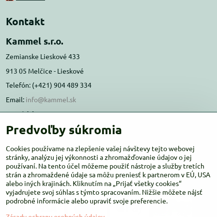
Kontakt
Kammel s.r.o.
Zemianske Lieskové 433
913 05 Melčice - Lieskové
Telefón: (+421) 904 489 334
Email:
info@kammel.sk
Prevádzka:
Predvoľby súkromia
Administratívna budova PD Melčice
Melčice - Lieskové 129, 91305
Cookies používame na zlepšenie vašej návštevy tejto webovej
Otváracie hodiny:
stránky, analýzu jej výkonnosti a zhromažďovanie údajov o jej
PO-ŠT 8:00 - 16:00
používaní. Na tento účel môžeme použiť nástroje a služby tretích
PIA-NE Zatvorené
strán a zhromaždené údaje sa môžu preniesť k partnerom v EÚ, USA
alebo iných krajinách. Kliknutím na „Prijať všetky cookies“
vyjadrujete svoj súhlas s týmto spracovaním. Nižšie môžete nájsť
podrobné informácie alebo upraviť svoje preferencie.
Zásady ochrany osobných údajov