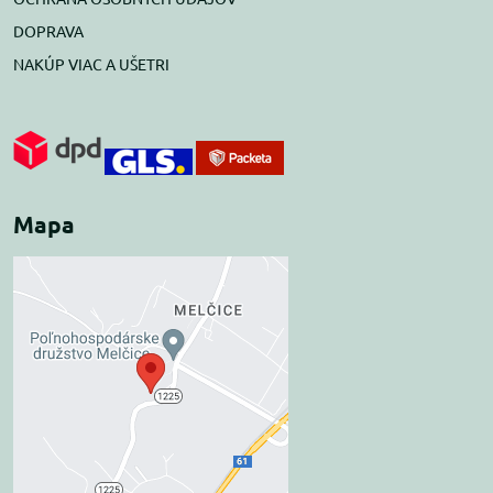
DOPRAVA
NAKÚP VIAC A UŠETRI
Mapa
Externý obsah je
blokovaný Voľbami
súkromia
Prajete si načítať externý obsah?
Povoliť tentokrát