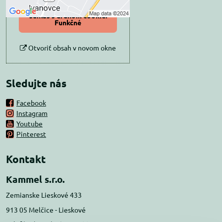
Povoliť a zapamätať -
súhlas s druhom cookie:
Funkčné
Otvoriť obsah v novom okne
Sledujte nás
Facebook
Instagram
Youtube
Pinterest
Kontakt
Kammel s.r.o.
Zemianske Lieskové 433
913 05 Melčice - Lieskové