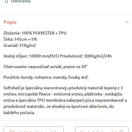
Doručenia
Popis
Zloženie: 100% POLYESTER + TPU
Šírka: 145cm +-5%
Gramáž: 310g/m2
Vodný stĺpec: 10000 mm/H2O Priedušnosť: 3000g/m2/24h
Ošetrovanie: nepoužívať aviváž, pranie na 30°
Použitie: bundy, nohavice, overaly, fusaky atď.
Softshell je špeciálny viacvrstvový, priedušný materiál lepený z 3
vrstiev, micropolár fleece - vnútorná vrstva, plášťovka - vonkajšia
vrstva a špeciálna TPU membrána zabezpečujúca nepremokavosť a
priedušnosť materiálu. Je vhodný na športové oblečenie, do
každého počasia.