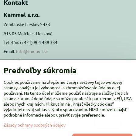
Kontakt
Kammel s.r.o.
Zemianske Lieskové 433
913 05 Melčice - Lieskové
Telefón: (+421) 904 489 334
Email:
info@kammel.sk
Prevádzka:
Predvoľby súkromia
Administratívna budova PD Melčice
Melčice - Lieskové 129, 91305
Cookies používame na zlepšenie vašej návštevy tejto webovej
Otváracie hodiny:
stránky, analýzu jej výkonnosti a zhromažďovanie údajov o jej
PO-ŠT 8:00 - 16:00
používaní. Na tento účel môžeme použiť nástroje a služby tretích
PIA-NE Zatvorené
strán a zhromaždené údaje sa môžu preniesť k partnerom v EÚ, USA
alebo iných krajinách. Kliknutím na „Prijať všetky cookies“
vyjadrujete svoj súhlas s týmto spracovaním. Nižšie môžete nájsť
podrobné informácie alebo upraviť svoje preferencie.
Zásady ochrany osobných údajov