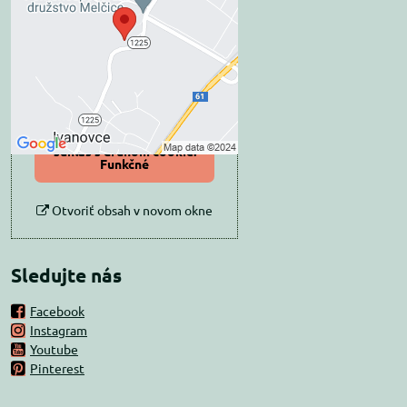
súkromia
Prajete si načítať externý obsah?
Povoliť tentokrát
Povoliť a zapamätať -
súhlas s druhom cookie:
Funkčné
Otvoriť obsah v novom okne
Sledujte nás
Facebook
Instagram
Youtube
Pinterest