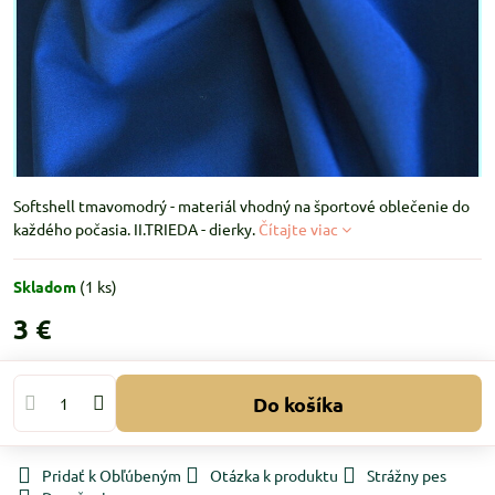
Softshell tmavomodrý - materiál vhodný na športové oblečenie do
každého počasia. II.TRIEDA - dierky.
Čítajte viac
Skladom
(
1
ks)
3 €
Do košíka
Pridať k Obľúbeným
Otázka k produktu
Strážny pes