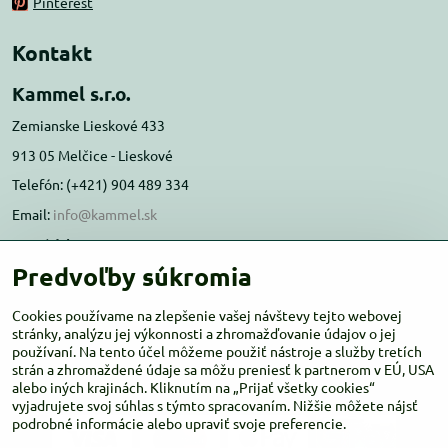
Pinterest
Kontakt
Kammel s.r.o.
Zemianske Lieskové 433
913 05 Melčice - Lieskové
Telefón: (+421) 904 489 334
Email:
info@kammel.sk
Prevádzka:
Predvoľby súkromia
Administratívna budova PD Melčice
Melčice - Lieskové 129, 91305
Cookies používame na zlepšenie vašej návštevy tejto webovej
Otváracie hodiny:
stránky, analýzu jej výkonnosti a zhromažďovanie údajov o jej
PO-ŠT 8:00 - 16:00
používaní. Na tento účel môžeme použiť nástroje a služby tretích
PIA-NE Zatvorené
strán a zhromaždené údaje sa môžu preniesť k partnerom v EÚ, USA
alebo iných krajinách. Kliknutím na „Prijať všetky cookies“
vyjadrujete svoj súhlas s týmto spracovaním. Nižšie môžete nájsť
podrobné informácie alebo upraviť svoje preferencie.