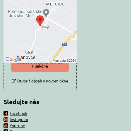
Externý obsah je
blokovaný Voľbami
súkromia
Prajete si načítať externý obsah?
Povoliť tentokrát
Povoliť a zapamätať -
súhlas s druhom cookie:
Funkčné
Otvoriť obsah v novom okne
Sledujte nás
Facebook
Instagram
Youtube