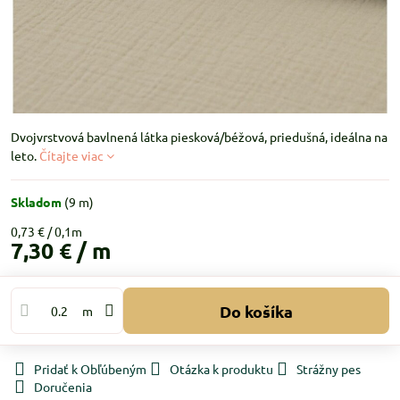
Dvojvrstvová bavlnená látka piesková/béžová, priedušná, ideálna na
leto.
Čítajte viac
Skladom
(
9
m)
0,73 €
7,30 €
/ m
Do košíka
m
Pridať k Obľúbeným
Otázka k produktu
Strážny pes
Doručenia