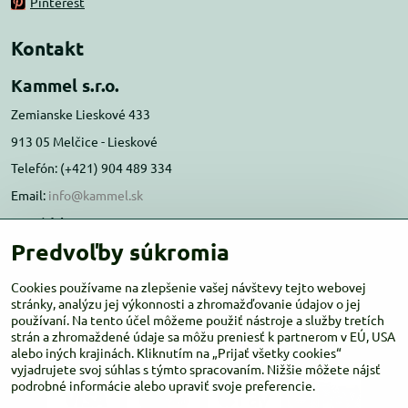
Pinterest
Kontakt
Kammel s.r.o.
Zemianske Lieskové 433
913 05 Melčice - Lieskové
Telefón: (+421) 904 489 334
Email:
info@kammel.sk
Prevádzka:
Predvoľby súkromia
Administratívna budova PD Melčice
Melčice - Lieskové 129, 91305
Cookies používame na zlepšenie vašej návštevy tejto webovej
Otváracie hodiny:
stránky, analýzu jej výkonnosti a zhromažďovanie údajov o jej
PO-ŠT 8:00 - 16:00
používaní. Na tento účel môžeme použiť nástroje a služby tretích
PIA-NE Zatvorené
strán a zhromaždené údaje sa môžu preniesť k partnerom v EÚ, USA
alebo iných krajinách. Kliknutím na „Prijať všetky cookies“
vyjadrujete svoj súhlas s týmto spracovaním. Nižšie môžete nájsť
podrobné informácie alebo upraviť svoje preferencie.