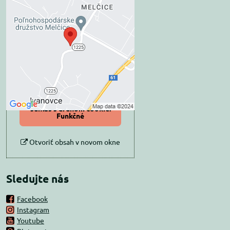
Externý obsah je
blokovaný Voľbami
súkromia
Prajete si načítať externý obsah?
Povoliť tentokrát
Povoliť a zapamätať -
súhlas s druhom cookie:
Funkčné
Otvoriť obsah v novom okne
Sledujte nás
Facebook
Instagram
Youtube