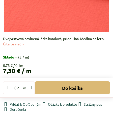
Dvojvrstvová bavlnená látka koralová, priedušná, ideálna na leto.
Čítajte viac
Skladom
(
3.7
m)
0,73 €
7,30 €
/ m
Do košíka
m
Pridať k Obľúbeným
Otázka k produktu
Strážny pes
Doručenia