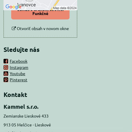
Povoliť a zapamätať -
súhlas s druhom cookie:
Funkčné
Otvoriť obsah v novom okne
Sledujte nás
Facebook
Instagram
Youtube
Pinterest
Kontakt
Kammel s.r.o.
Zemianske Lieskové 433
913 05 Melčice - Lieskové