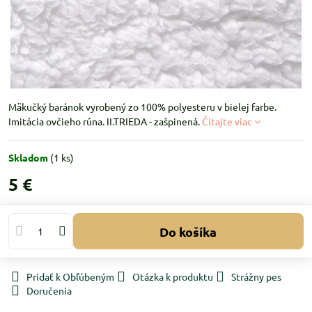
Mäkučký baránok vyrobený zo 100% polyesteru v bielej farbe.
Imitácia ovčieho rúna. II.TRIEDA - zašpinená.
Čítajte viac
Skladom
(
1
ks)
5 €
Do košíka
Pridať k Obľúbeným
Otázka k produktu
Strážny pes
Doručenia