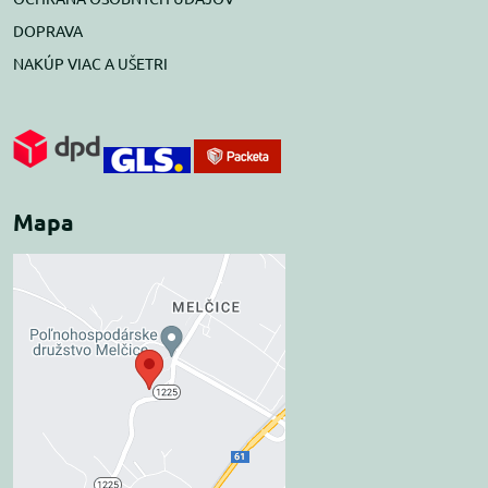
DOPRAVA
NAKÚP VIAC A UŠETRI
Mapa
Externý obsah je
blokovaný Voľbami
súkromia
Prajete si načítať externý obsah?
Povoliť tentokrát