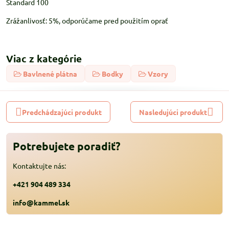
Standard 100
Zrážanlivosť: 5%, odporúčame pred použitím oprať
Viac z kategórie
Bavlnené plátna
Bodky
Vzory
Predchádzajúci produkt
Nasledujúci produkt
Potrebujete poradiť?
Kontaktujte nás:
+421 904 489 334
info@kammel.sk