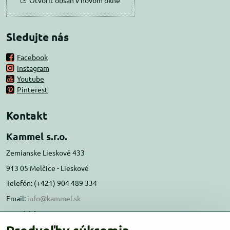
Otvoriť obsah v novom okne
Sledujte nás
Facebook
Instagram
Youtube
Pinterest
Kontakt
Kammel s.r.o.
Zemianske Lieskové 433
913 05 Melčice - Lieskové
Telefón: (+421) 904 489 334
Email:
info@kammel.sk
Prevádzka:
Administratívna budova PD Melčice