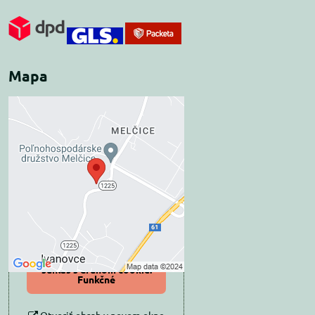
Mapa
Externý obsah je
blokovaný Voľbami
súkromia
Prajete si načítať externý obsah?
Povoliť tentokrát
Povoliť a zapamätať -
súhlas s druhom cookie:
Funkčné