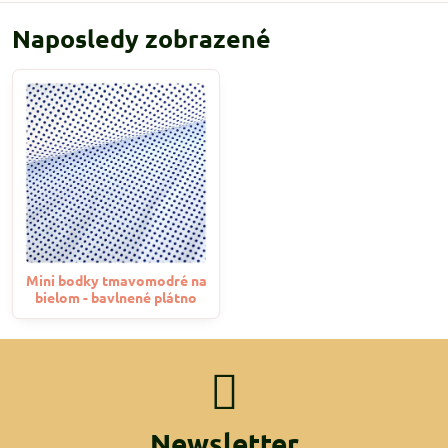
Naposledy zobrazené
Mini bodky tmavomodré na
bielom - bavlnené plátno
Newsletter