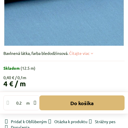
Bavlnená látka, farba bledodžínsová.
Čítajte viac
Skladom
(
12.5
m)
0,40 €
4 €
/ m
Do košíka
m
Pridať k Obľúbeným
Otázka k produktu
Strážny pes
Doručenia