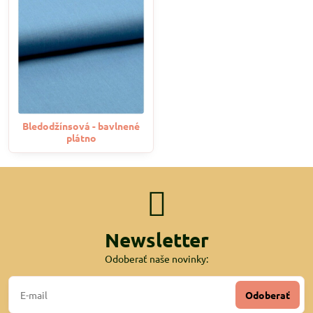
Bledodžínsová - bavlnené
plátno
Newsletter
Odoberať naše novinky:
Odoberať