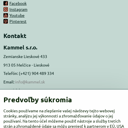
Facebook
Instagram
Youtube
Pinterest
Kontakt
Kammel s.r.o.
Zemianske Lieskové 433
913 05 Melčice - Lieskové
Telefón: (+421) 904 489 334
Email:
info@kammel.sk
Prevádzka:
Predvoľby súkromia
Administratívna budova PD Melčice
Melčice - Lieskové 129, 91305
Cookies používame na zlepšenie vašej návštevy tejto webovej
Otváracie hodiny:
stránky, analýzu jej výkonnosti a zhromažďovanie údajov o jej
PO-ŠT 8:00 - 16:00
používaní. Na tento účel môžeme použiť nástroje a služby tretích
PIA-NE Zatvorené
strán a zhromaždené údaje sa môžu preniesť k partnerom v EÚ, USA