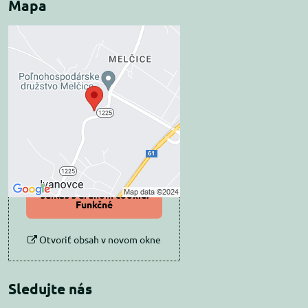
Mapa
Externý obsah je
blokovaný Voľbami
súkromia
Prajete si načítať externý obsah?
Povoliť tentokrát
Povoliť a zapamätať -
súhlas s druhom cookie:
Funkčné
Otvoriť obsah v novom okne
Sledujte nás