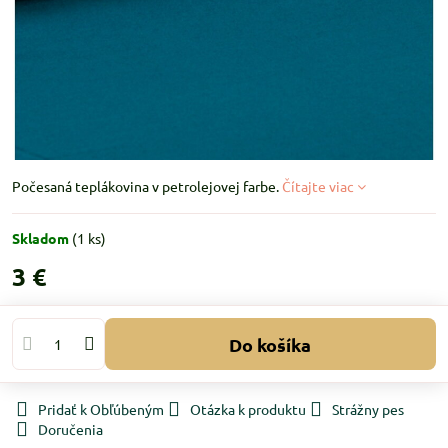
Počesaná teplákovina v petrolejovej farbe.
Čítajte viac
Skladom
(
1
ks)
3 €
Do košíka
Pridať k Obľúbeným
Otázka k produktu
Strážny pes
Doručenia