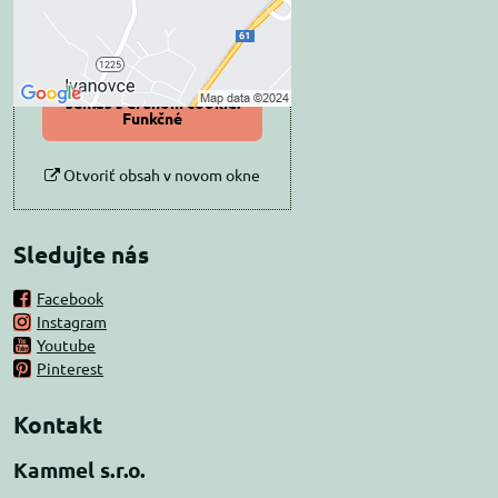
Povoliť tentokrát
Povoliť a zapamätať -
súhlas s druhom cookie:
Funkčné
Otvoriť obsah v novom okne
Sledujte nás
Facebook
Instagram
Youtube
Pinterest
Kontakt
Kammel s.r.o.