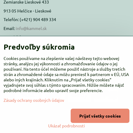
Zemianske Lieskové 433
913 05 Melčice - Lieskové
Telefón: (+421) 904 489 334
Email:
info@kammel.sk
Prevádzka:
Predvoľby súkromia
Administratívna budova PD Melčice
Melčice - Lieskové 129, 91305
Cookies používame na zlepšenie vašej návštevy tejto webovej
Otváracie hodiny:
stránky, analýzu jej výkonnosti a zhromažďovanie údajov o jej
PO-ŠT 8:00 - 16:00
používaní. Na tento účel môžeme použiť nástroje a služby tretích
PIA-NE Zatvorené
strán a zhromaždené údaje sa môžu preniesť k partnerom v EÚ, USA
alebo iných krajinách. Kliknutím na „Prijať všetky cookies“
vyjadrujete svoj súhlas s týmto spracovaním. Nižšie môžete nájsť
podrobné informácie alebo upraviť svoje preferencie.
Zásady ochrany osobných údajov
©
2026
Copyright
Prijať všetky cookies
Predvoľby súkromia
Zásady ochrany osobných údajov
Ukázať podrobnosti
Vytvorené pomocou:
BiznisWeb.sk