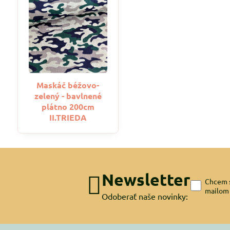
Maskáč béžovo-
zelený - bavlnené
plátno 200cm
II.TRIEDA
Newsletter
Chcem s
mailom
Odoberať naše novinky: