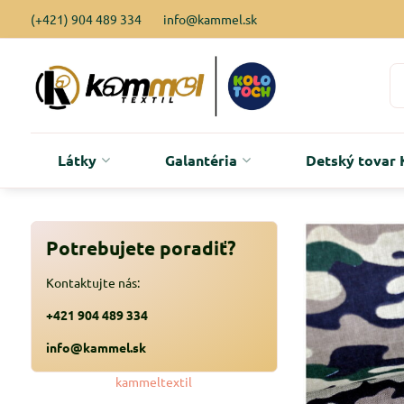
(+421) 904 489 334
info@kammel.sk
Látky
Galantéria
Detský tova
Potrebujete poradiť?
Kontaktujte nás:
+421 904 489 334
info@kammel.sk
kammeltextil