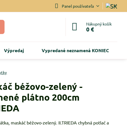
Panel používateľa
Nákupný košík
0 €
Výpredaj
Vypredané neznamená KONIEC
ytky
áč béžovo-zelený -
nené plátno 200cm
RIEDA
átka, maskáč béžovo-zelený. II.TRIEDA chybná potlač a