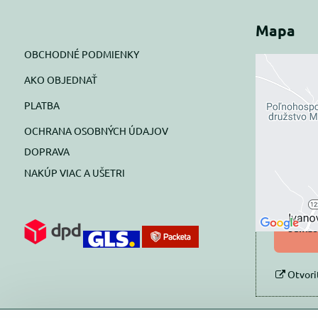
Mapa
OBCHODNÉ PODMIENKY
AKO OBJEDNAŤ
Exte
PLATBA
blok
OCHRANA OSOBNÝCH ÚDAJOV
Prajete si
DOPRAVA
NAKÚP VIAC A UŠETRI
Pov
Povol
súhlas
Otvori