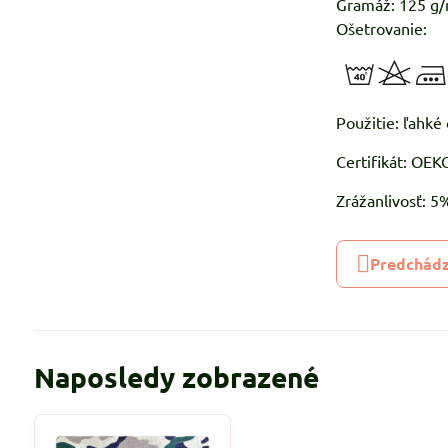
Gramáž: 125 g
Ošetrovanie:
Použitie: ľahké 
Certifikát: OE
Zrážanlivosť: 
Predchádz
Naposledy zobrazené