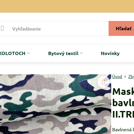
Hľadať
r KOLOTOCH
Bytový textil
Novinky
Úvod
Zb
Mask
bavl
II.T
Bavlnená l