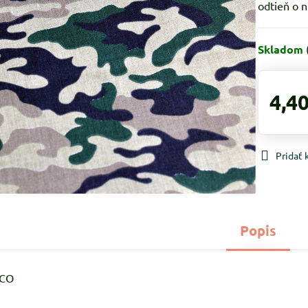
odtieň o n
Skladom
4,40
Pridať
Popis
%CO