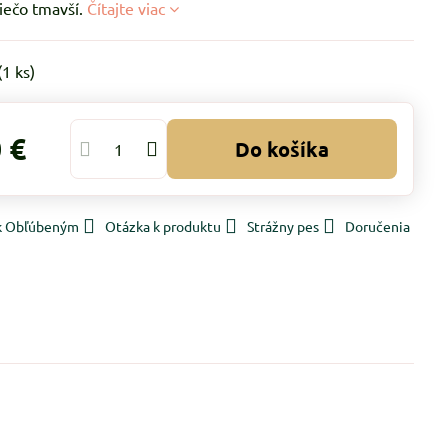
iečo tmavší.
Čítajte viac
(
1
ks)
 €
Do košíka
 k Obľúbeným
Otázka k produktu
Strážny pes
Doručenia