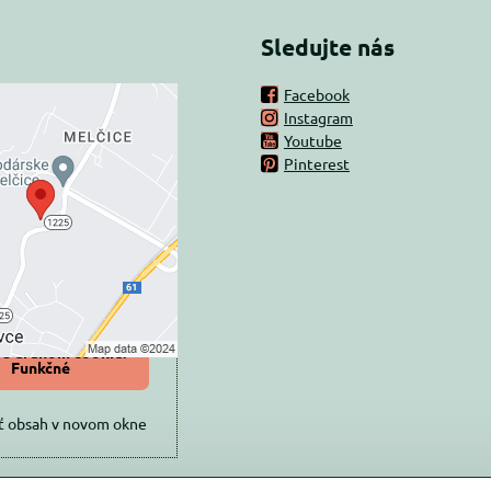
Sledujte nás
Facebook
Instagram
rný obsah je
Youtube
Pinterest
ovaný Voľbami
súkromia
 načítať externý obsah?
oliť tentokrát
iť a zapamätať -
 s druhom cookie:
Funkčné
ť obsah v novom okne