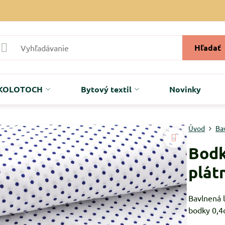
Hľadať
r KOLOTOCH
Bytový textil
Novinky
Úvod
Ba
Bodk
plát
Bavlnená 
bodky 0,