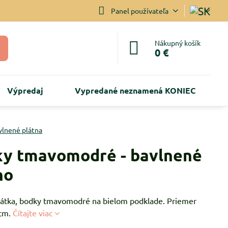
Panel používateľa
Nákupný košík
0 €
Výpredaj
Vypredané neznamená KONIEC
vlnené plátna
y tmavomodré - bavlnené
no
látka, bodky tmavomodré na bielom podklade. Priemer
4cm.
Čítajte viac