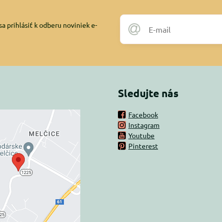
a prihlásiť k odberu noviniek e-
Sledujte nás
Facebook
Instagram
rný obsah je
Youtube
Pinterest
ovaný Voľbami
súkromia
 načítať externý obsah?
oliť tentokrát