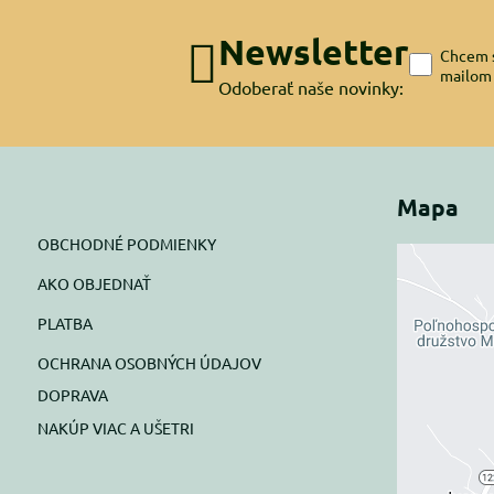
Newsletter
Chcem s
mailom
Odoberať naše novinky:
Mapa
OBCHODNÉ PODMIENKY
AKO OBJEDNAŤ
Exte
PLATBA
blok
OCHRANA OSOBNÝCH ÚDAJOV
Prajete si
DOPRAVA
NAKÚP VIAC A UŠETRI
Pov