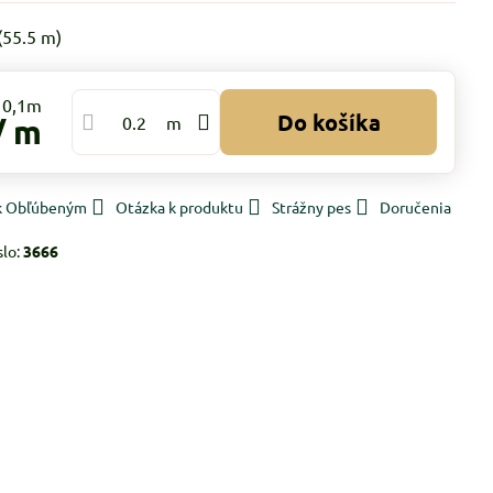
(
55.5
m)
Do košíka
/ m
m
 k Obľúbeným
Otázka k produktu
Strážny pes
Doručenia
slo:
3666