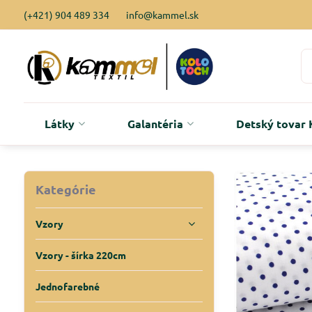
(+421) 904 489 334
info@kammel.sk
Látky
Galantéria
Detský tova
Kategórie
Vzory
Vzory - šírka 220cm
Jednofarebné