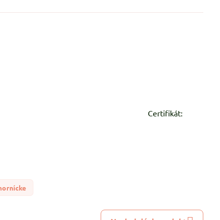
ň, dekorácie atď. Certifikát:
ornícke