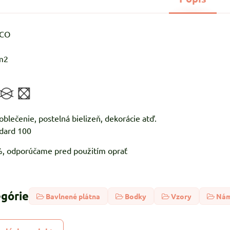
%CO
m2
: ľahké oblečenie, postelná bielize
dard 100
5%, odporúčame pred použitím oprať
egórie
Bavlnené plátna
Bodky
Vzory
Nám