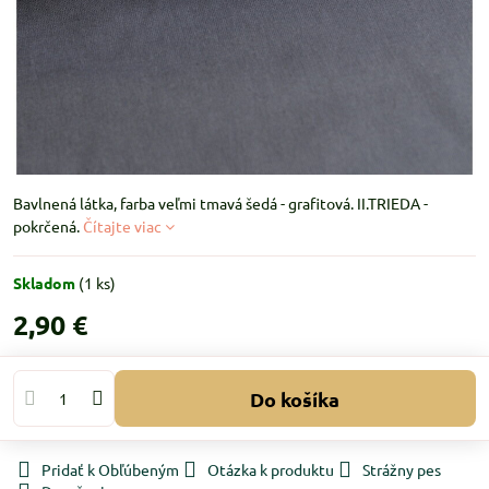
Bavlnená látka, farba veľmi tmavá šedá - grafitová. II.TRIEDA -
pokrčená.
Čítajte viac
Skladom
(
1
ks)
2,90 €
Do košíka
Pridať k Obľúbeným
Otázka k produktu
Strážny pes