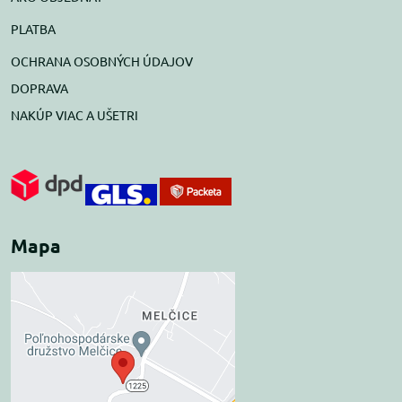
PLATBA
OCHRANA OSOBNÝCH ÚDAJOV
DOPRAVA
NAKÚP VIAC A UŠETRI
Mapa
Externý obsah je
blokovaný Voľbami
súkromia
Prajete si načítať externý obsah?