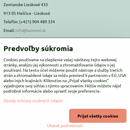
Zemianske Lieskové 433
913 05 Melčice - Lieskové
Telefón: (+421) 904 489 334
Email:
info@kammel.sk
Prevádzka:
Predvoľby súkromia
Administratívna budova PD Melčice
Melčice - Lieskové 129, 91305
Cookies používame na zlepšenie vašej návštevy tejto webovej
Otváracie hodiny:
stránky, analýzu jej výkonnosti a zhromažďovanie údajov o jej
PO-ŠT 8:00 - 16:00
používaní. Na tento účel môžeme použiť nástroje a služby tretích
PIA-NE Zatvorené
strán a zhromaždené údaje sa môžu preniesť k partnerom v EÚ, USA
alebo iných krajinách. Kliknutím na „Prijať všetky cookies“
vyjadrujete svoj súhlas s týmto spracovaním. Nižšie môžete nájsť
podrobné informácie alebo upraviť svoje preferencie.
Zásady ochrany osobných údajov
©
2026
Copyright
Prijať všetky cookies
Predvoľby súkromia
Zásady ochrany osobných údajov
Ukázať podrobnosti
Vytvorené pomocou:
BiznisWeb.sk