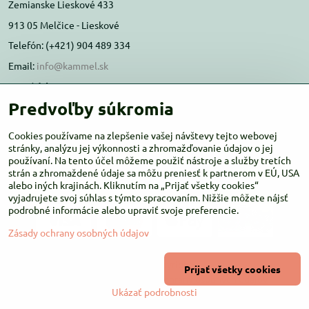
Zemianske Lieskové 433
913 05 Melčice - Lieskové
Telefón: (+421) 904 489 334
Email:
info@kammel.sk
Prevádzka:
Predvoľby súkromia
Administratívna budova PD Melčice
Melčice - Lieskové 129, 91305
Cookies používame na zlepšenie vašej návštevy tejto webovej
Otváracie hodiny:
stránky, analýzu jej výkonnosti a zhromažďovanie údajov o jej
PO-ŠT 8:00 - 16:00
používaní. Na tento účel môžeme použiť nástroje a služby tretích
PIA-NE Zatvorené
strán a zhromaždené údaje sa môžu preniesť k partnerom v EÚ, USA
alebo iných krajinách. Kliknutím na „Prijať všetky cookies“
vyjadrujete svoj súhlas s týmto spracovaním. Nižšie môžete nájsť
podrobné informácie alebo upraviť svoje preferencie.
Zásady ochrany osobných údajov
©
2026
Copyright
Prijať všetky cookies
Predvoľby súkromia
Zásady ochrany osobných údajov
Ukázať podrobnosti
Vytvorené pomocou:
BiznisWeb.sk