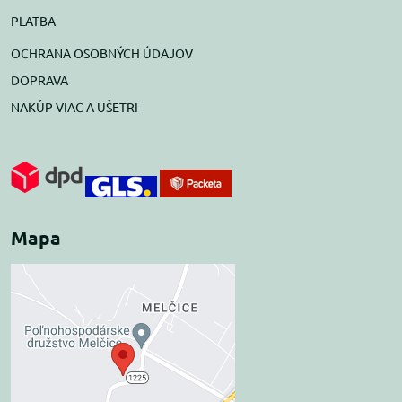
PLATBA
OCHRANA OSOBNÝCH ÚDAJOV
DOPRAVA
NAKÚP VIAC A UŠETRI
Mapa
Externý obsah je
blokovaný Voľbami
súkromia
Prajete si načítať externý obsah?