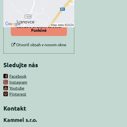
Povoliť tentokrát
Povoliť a zapamätať -
súhlas s druhom cookie:
Funkčné
Otvoriť obsah v novom okne
Sledujte nás
Facebook
Instagram
Youtube
Pinterest
Kontakt
Kammel s.r.o.