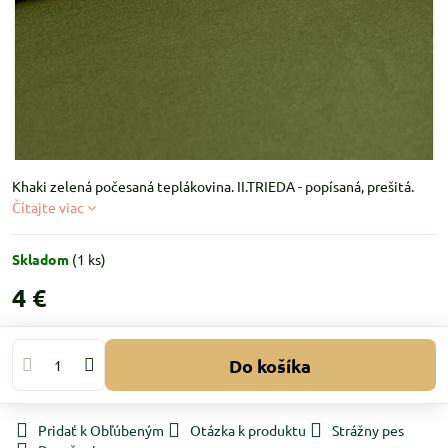
Khaki zelená počesaná teplákovina. II.TRIEDA - popísaná, prešitá.
Čítajte viac
Skladom
(
1
ks)
4 €
Do košíka
Pridať k Obľúbeným
Otázka k produktu
Strážny pes