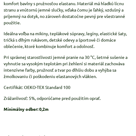
komfort bavlny s pružnosťou elastanu. Materiál má hladkú lícnu
stranu a vnútornú jemné slučky, vďaka čomu je ľahký, vzdušný a
príjemný na dotyk, no zároveň dostatočne pevný pre všestranné
použitie.
Ideálna voľba na mikiny, teplákové súpravy, legíny, elastické šaty,
tričká s dlhým rukávom, detské odevy a športové či domáce
oblečenie, ktoré kombinuje komfort a odolnosť.
Pri správnej starostlivosti jemné pranie na 30 °C, šetrné sušenie a
vyhnutie sa vysokým teplotám pri žehlení si materiál zachováva
intenzívne farby, pružnosť a tvar po dlhšiu dobu a vyhýba sa
žmolkovaniu či poškodeniu elastanových vlákien.
Certifikát: OEKO-TEX Standard 100
Zrážanlivosť: 5%, odporúčame pred použitím oprať.
Minimálny odber: 0,2m