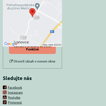
Externý obsah je
blokovaný Voľbami
súkromia
Prajete si načítať externý obsah?
Povoliť tentokrát
Povoliť a zapamätať -
súhlas s druhom cookie:
Funkčné
Otvoriť obsah v novom okne
Sledujte nás
Facebook
Instagram
Youtube
Pinterest