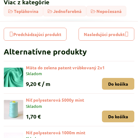
Viac z kategórie
Teplákovina
Jednofarebná
Nepočesaná
Predchádzajúci produkt
Nasledujúci produkt
Alternatívne produkty
Mäta do zelena patent vrúbkovaný 2x1
Skladom
9,20 €
/ m
Do košíka
Niť polyesterová 5000y mint
Skladom
1,70 €
Do košíka
Niť polyesterová 1000m mint