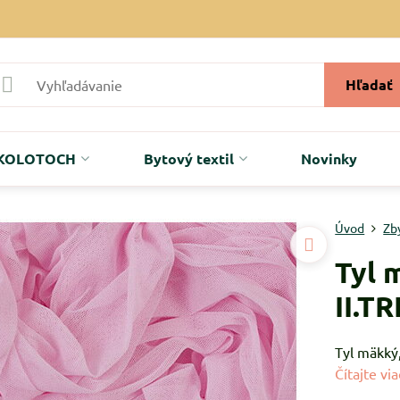
Hľadať
r KOLOTOCH
Bytový textil
Novinky
Úvod
Zb
Tyl 
II.T
Tyl mäkký
Čítajte via