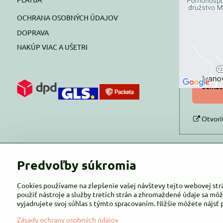
blok
OCHRANA OSOBNÝCH ÚDAJOV
Prajete si
DOPRAVA
NAKÚP VIAC A UŠETRI
Pov
Povol
súhlas
Otvori
Predvoľby súkromia
Cookies používame na zlepšenie vašej návštevy tejto webovej str
použiť nástroje a služby tretích strán a zhromaždené údaje sa môž
vyjadrujete svoj súhlas s týmto spracovaním. Nižšie môžete nájsť 
Zásady ochrany osobných údajov