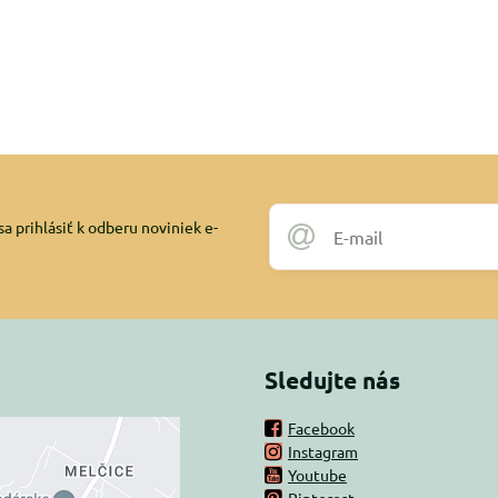
a prihlásiť k odberu noviniek e-
Sledujte nás
Facebook
Instagram
rný obsah je
Youtube
Pinterest