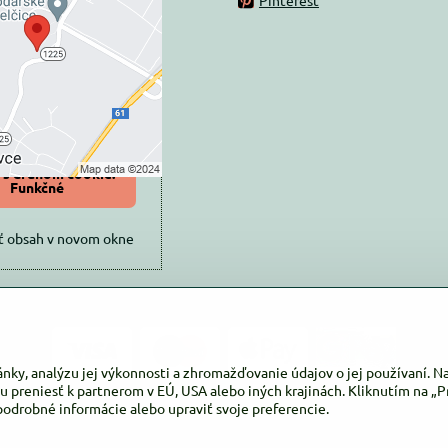
ovaný Voľbami
súkromia
 načítať externý obsah?
oliť tentokrát
iť a zapamätať -
 s druhom cookie:
Funkčné
ť obsah v novom okne
ánky, analýzu jej výkonnosti a zhromažďovanie údajov o jej používaní. 
u preniesť k partnerom v EÚ, USA alebo iných krajinách. Kliknutím na „Pr
podrobné informácie alebo upraviť svoje preferencie.
©
2026
Copyright
Predvoľby súkromia
Zásady ochrany osobných údajov
Vytvorené pomocou:
BiznisWeb.sk