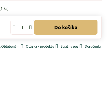
(
1
ks)
Do košíka
 k Obľúbeným
Otázka k produktu
Strážny pes
Doručenia