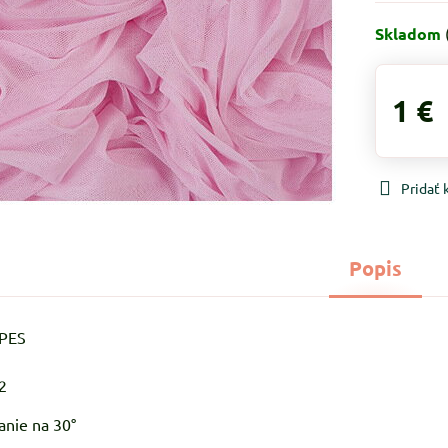
Skladom
1 €
Pridať
Popis
%PES
2
anie na 30°