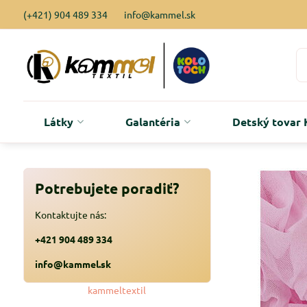
(+421) 904 489 334
info@kammel.sk
Látky
Galantéria
Detský tova
Potrebujete poradiť?
Kontaktujte nás:
+421 904 489 334
info@kammel.sk
kammeltextil