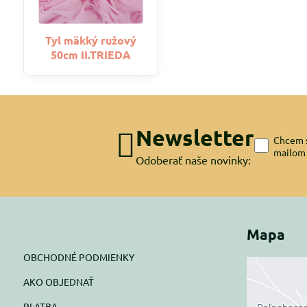
Tyl mäkký ružový
50cm II.TRIEDA
Newsletter
Chcem s
mailom
Odoberať naše novinky:
Mapa
OBCHODNÉ PODMIENKY
AKO OBJEDNAŤ
Exte
PLATBA