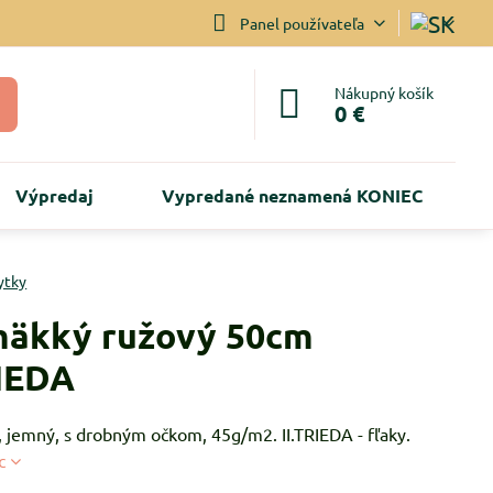
Panel používateľa
Nákupný košík
0 €
Výpredaj
Vypredané neznamená KONIEC
ytky
mäkký ružový 50cm
RIEDA
, jemný, s drobným očkom, 45g/m2. II.TRIEDA - fľaky.
c