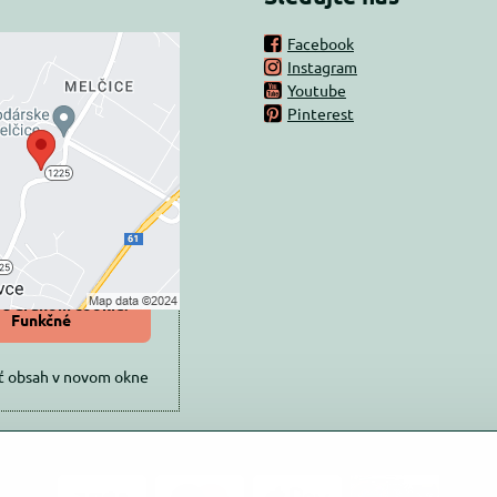
Facebook
Instagram
rný obsah je
Youtube
Pinterest
ovaný Voľbami
súkromia
 načítať externý obsah?
oliť tentokrát
iť a zapamätať -
 s druhom cookie:
Funkčné
ť obsah v novom okne