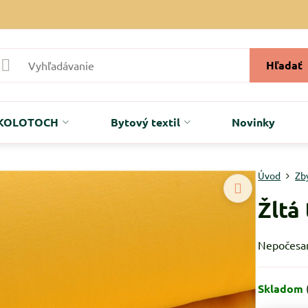
Hľadať
r KOLOTOCH
Bytový textil
Novinky
Úvod
Zb
Žltá
Nepočesaná
Skladom