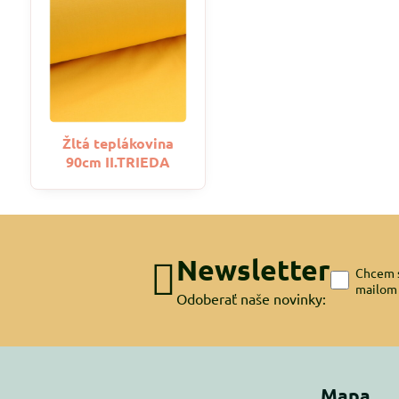
Žltá teplákovina
90cm II.TRIEDA
Newsletter
Chcem s
mailom
Odoberať naše novinky:
Mapa