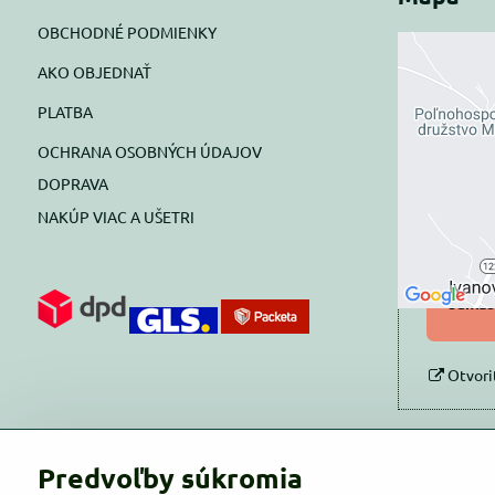
OBCHODNÉ PODMIENKY
AKO OBJEDNAŤ
Exte
PLATBA
blok
OCHRANA OSOBNÝCH ÚDAJOV
Prajete si
DOPRAVA
NAKÚP VIAC A UŠETRI
Pov
Povol
súhlas
Otvori
Predvoľby súkromia