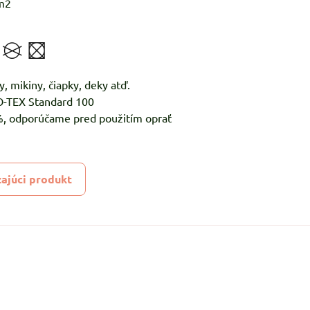
m2
y, mikiny, čiapky, deky atď.
KO-TEX Standard 100
5%, odporúčame pred použitím oprať
ajúci produkt