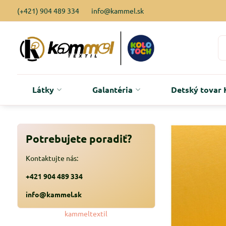
(+421) 904 489 334
info@kammel.sk
Látky
Galantéria
Detský tova
Potrebujete poradiť?
Kontaktujte nás:
+421 904 489 334
info@kammel.sk
kammeltextil