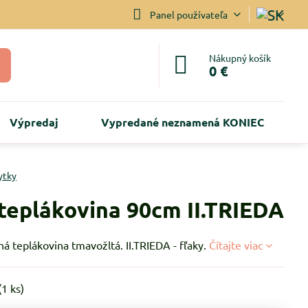
Panel používateľa
Nákupný košík
0 €
Výpredaj
Vypredané neznamená KONIEC
ytky
 teplákovina 90cm II.TRIEDA
 teplákovina tmavožltá. II.TRIEDA - fľaky.
Čítajte viac
(
1
ks)