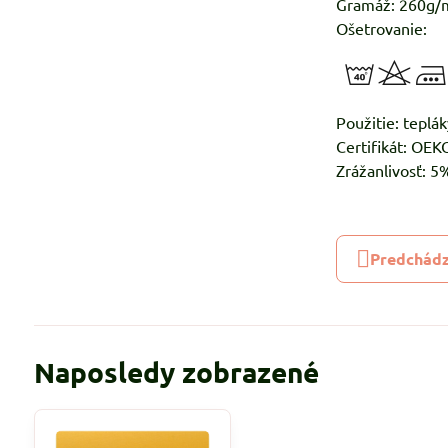
Gramáž: 260g/
Ošetrovanie:
Použitie: teplák
Certifikát: OE
Zrážanlivosť: 
Predchádz
Naposledy zobrazené