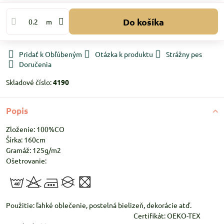
Do košíka
m
Pridať k Obľúbeným
Otázka k produktu
Strážny pes
Doručenia
Skladové číslo:
4190
Popis
Zloženie: 100%CO
Šírka: 160cm
Gramáž: 125g/m2
Ošetrovanie:
Použitie: ľahké oblečenie, postelná bielizeň, dekorácie atď.
Certifikát: OEKO-TEX