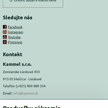
Otvoriť obsah v novom okne
Sledujte nás
Facebook
Instagram
Youtube
Pinterest
Kontakt
Kammel s.r.o.
Zemianske Lieskové 433
913 05 Melčice - Lieskové
Telefón: (+421) 904 489 334
Email:
info@kammel.sk
Prevádzka:
Administratívna budova PD Melčice