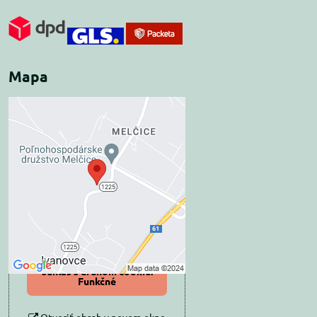
Mapa
Externý obsah je
blokovaný Voľbami
súkromia
Prajete si načítať externý obsah?
Povoliť tentokrát
Povoliť a zapamätať -
súhlas s druhom cookie:
Funkčné