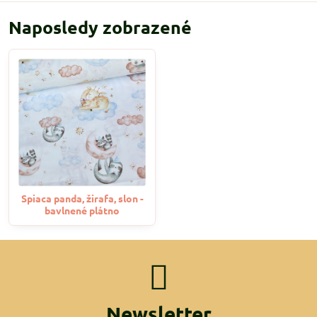
Naposledy zobrazené
Spiaca panda, žirafa, slon -
bavlnené plátno
Newsletter