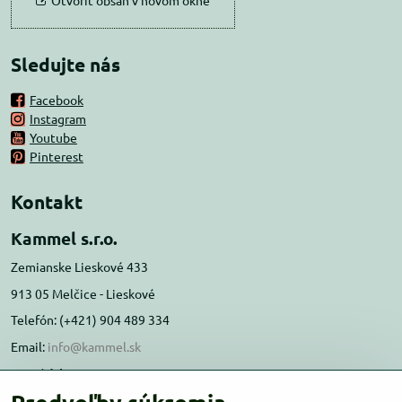
Otvoriť obsah v novom okne
Sledujte nás
Facebook
Instagram
Youtube
Pinterest
Kontakt
Kammel s.r.o.
Zemianske Lieskové 433
913 05 Melčice - Lieskové
Telefón: (+421) 904 489 334
Email:
info@kammel.sk
Prevádzka:
Administratívna budova PD Melčice