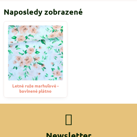
Naposledy zobrazené
Letné ruže marhuľové -
bavlnené plátno
Newsletter