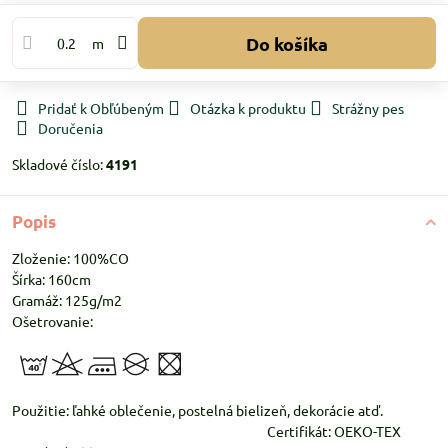
Do košíka
m
Pridať k Obľúbeným
Otázka k produktu
Strážny pes
Doručenia
Skladové číslo:
4191
Popis
Zloženie: 100%CO
Šírka: 160cm
Gramáž: 125g/m2
Ošetrovanie:
Použitie: ľahké oblečenie, postelná bielizeň, dekorácie atď.
Certifikát: OEKO-TEX