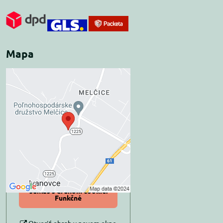
Mapa
Externý obsah je
blokovaný Voľbami
súkromia
Prajete si načítať externý obsah?
Povoliť tentokrát
Povoliť a zapamätať -
súhlas s druhom cookie:
Funkčné