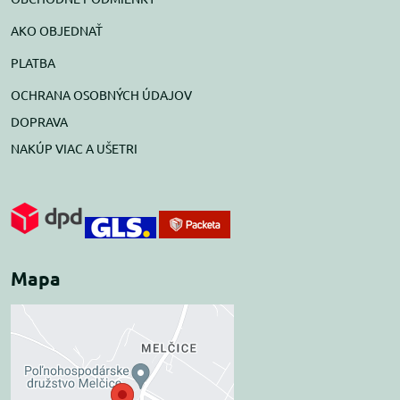
AKO OBJEDNAŤ
PLATBA
OCHRANA OSOBNÝCH ÚDAJOV
DOPRAVA
NAKÚP VIAC A UŠETRI
Mapa
Externý obsah je
blokovaný Voľbami
súkromia