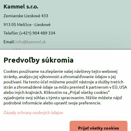
Kammel s.r.o.
Zemianske Lieskové 433
913 05 Melčice - Lieskové
Telefón: (+421) 904 489 334
Email:
info@kammel.sk
Prevádzka:
Predvoľby súkromia
Administratívna budova PD Melčice
Melčice - Lieskové 129, 91305
Cookies používame na zlepšenie vašej návštevy tejto webovej
Otváracie hodiny:
stránky, analýzu jej výkonnosti a zhromažďovanie údajov o jej
PO-ŠT 8:00 - 16:00
používaní. Na tento účel môžeme použiť nástroje a služby tretích
PIA-NE Zatvorené
strán a zhromaždené údaje sa môžu preniesť k partnerom v EÚ, USA
alebo iných krajinách. Kliknutím na „Prijať všetky cookies“
vyjadrujete svoj súhlas s týmto spracovaním. Nižšie môžete nájsť
podrobné informácie alebo upraviť svoje preferencie.
Zásady ochrany osobných údajov
©
2026
Copyright
Prijať všetky cookies