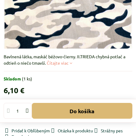
Bavlnená látka, maskáč béžovo-čierny. II.TRIEDA chybná potlač a
odtieň o niečo tmavší.
Čítajte viac
Skladom
(
1
ks)
6,10 €
Do košíka
Pridať k Obľúbeným
Otázka k produktu
Strážny pes