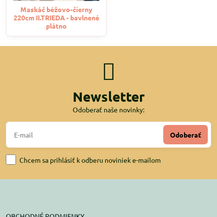
Maskáč béžovo-čierny
220cm II.TRIEDA - bavlnené
plátno
Newsletter
Odoberať naše novinky:
Odoberať
Chcem sa prihlásiť k odberu noviniek e-mailom
OBCHODNÉ PODMIENKY