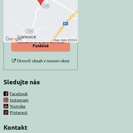
Prajete si načítať externý obsah?
Povoliť tentokrát
Povoliť a zapamätať -
súhlas s druhom cookie:
Funkčné
Otvoriť obsah v novom okne
Sledujte nás
Facebook
Instagram
Youtube
Pinterest
Kontakt