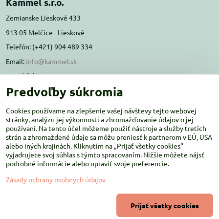
Kammel s.r.o.
Zemianske Lieskové 433
913 05 Melčice - Lieskové
Telefón: (+421) 904 489 334
Email:
info@kammel.sk
Prevádzka:
Predvoľby súkromia
Administratívna budova PD Melčice
Melčice - Lieskové 129, 91305
Cookies používame na zlepšenie vašej návštevy tejto webovej
Otváracie hodiny:
stránky, analýzu jej výkonnosti a zhromažďovanie údajov o jej
PO-ŠT 8:00 - 16:00
používaní. Na tento účel môžeme použiť nástroje a služby tretích
PIA-NE Zatvorené
strán a zhromaždené údaje sa môžu preniesť k partnerom v EÚ, USA
alebo iných krajinách. Kliknutím na „Prijať všetky cookies“
vyjadrujete svoj súhlas s týmto spracovaním. Nižšie môžete nájsť
podrobné informácie alebo upraviť svoje preferencie.
Zásady ochrany osobných údajov
©
2026
Copyright
Prijať všetky cookies
Predvoľby súkromia
Zásady ochrany osobných údajov