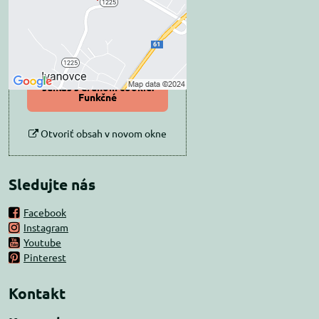
Prajete si načítať externý obsah?
Povoliť tentokrát
Povoliť a zapamätať -
súhlas s druhom cookie:
Funkčné
Otvoriť obsah v novom okne
Sledujte nás
Facebook
Instagram
Youtube
Pinterest
Kontakt