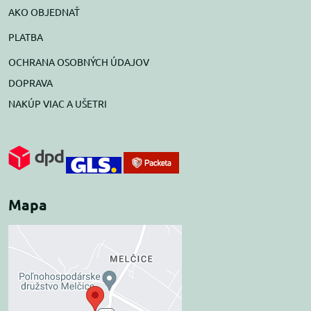
AKO OBJEDNAŤ
PLATBA
OCHRANA OSOBNÝCH ÚDAJOV
DOPRAVA
NAKÚP VIAC A UŠETRI
Mapa
Externý obsah je
blokovaný Voľbami
súkromia