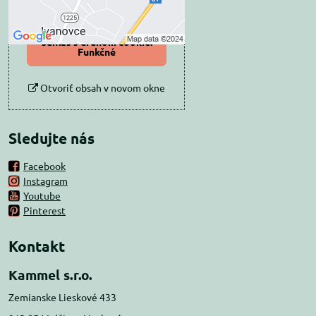
Povoliť a zapamätať -
súhlas s druhom cookie:
Funkčné
Otvoriť obsah v novom okne
Sledujte nás
Facebook
Instagram
Youtube
Pinterest
Kontakt
Kammel s.r.o.
Zemianske Lieskové 433