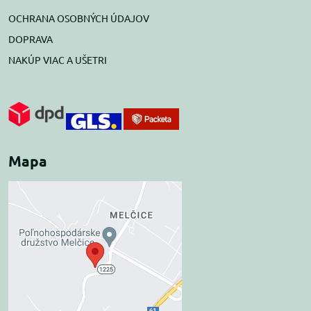
OCHRANA OSOBNÝCH ÚDAJOV
DOPRAVA
NAKÚP VIAC A UŠETRI
Mapa
Externý obsah je
blokovaný Voľbami
súkromia
Prajete si načítať externý obsah?
Povoliť tentokrát