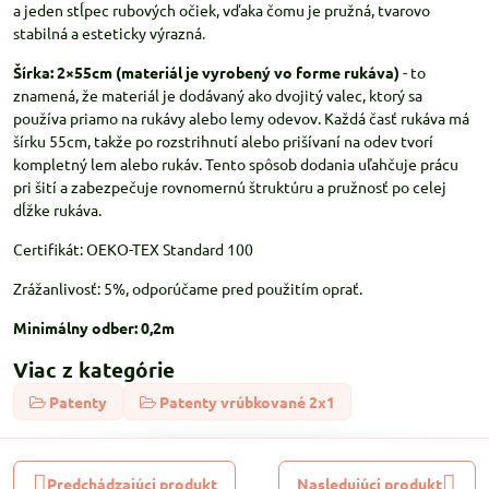
a jeden stĺpec rubových očiek, vďaka čomu je pružná, tvarovo
stabilná a esteticky výrazná.
Šírka: 2×55cm (materiál je vyrobený vo forme rukáva)
- to
znamená, že materiál je dodávaný ako dvojitý valec, ktorý sa
používa priamo na rukávy alebo lemy odevov. Každá časť rukáva má
šírku 55cm, takže po rozstrihnutí alebo prišívaní na odev tvorí
kompletný lem alebo rukáv. Tento spôsob dodania uľahčuje prácu
pri šití a zabezpečuje rovnomernú štruktúru a pružnosť po celej
dĺžke rukáva.
Certifikát: OEKO-TEX Standard 100
Zrážanlivosť: 5%, odporúčame pred použitím oprať.
Minimálny odber: 0,2m
Viac z kategórie
Patenty
Patenty vrúbkované 2x1
Predchádzajúci produkt
Nasledujúci produkt