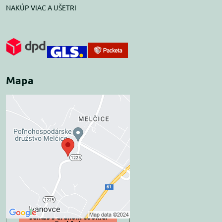
NAKÚP VIAC A UŠETRI
Mapa
Externý obsah je
blokovaný Voľbami
súkromia
Prajete si načítať externý obsah?
Povoliť tentokrát
Povoliť a zapamätať -
súhlas s druhom cookie: