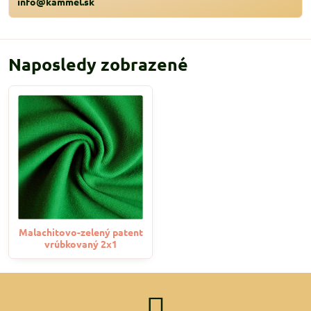
info@kammel.sk
Naposledy zobrazené
Malachitovo-zelený patent
vrúbkovaný 2x1