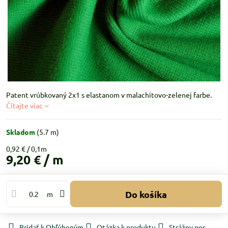
Patent vrúbkovaný 2x1 s elastanom v malachitovo-zelenej farbe.
Čítajte viac
Skladom
(
5.7
m)
0,92 €
9,20 €
/ m
Do košíka
m
Pridať k Obľúbeným
Otázka k produktu
Strážny pes