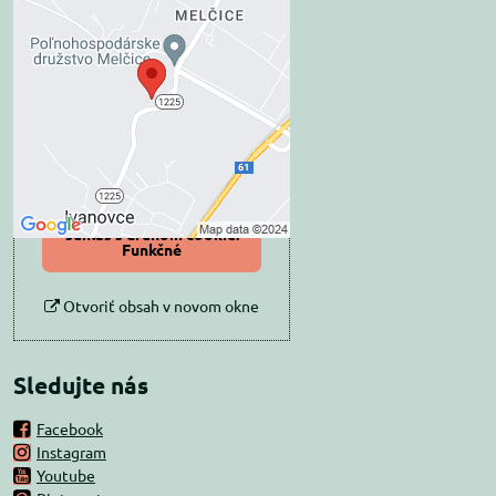
Externý obsah je
blokovaný Voľbami
súkromia
Prajete si načítať externý obsah?
Povoliť tentokrát
Povoliť a zapamätať -
súhlas s druhom cookie:
Funkčné
Otvoriť obsah v novom okne
Sledujte nás
Facebook
Instagram
Youtube