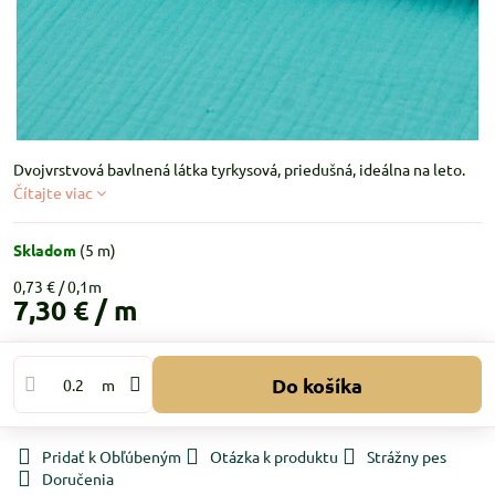
Dvojvrstvová bavlnená látka tyrkysová, priedušná, ideálna na leto.
Čítajte viac
Skladom
(
5
m)
0,73 €
7,30 €
/ m
Do košíka
m
Pridať k Obľúbeným
Otázka k produktu
Strážny pes
Doručenia