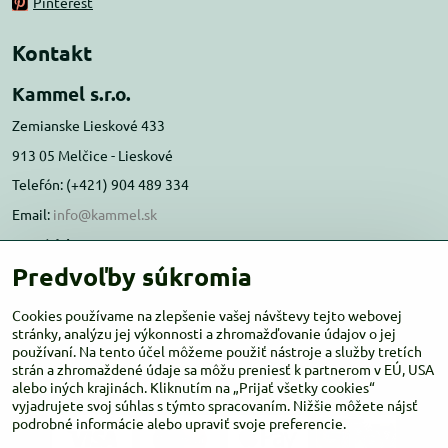
Pinterest
Kontakt
Kammel s.r.o.
Zemianske Lieskové 433
913 05 Melčice - Lieskové
Telefón: (+421) 904 489 334
Email:
info@kammel.sk
Prevádzka:
Predvoľby súkromia
Administratívna budova PD Melčice
Melčice - Lieskové 129, 91305
Cookies používame na zlepšenie vašej návštevy tejto webovej
Otváracie hodiny:
stránky, analýzu jej výkonnosti a zhromažďovanie údajov o jej
PO-ŠT 8:00 - 16:00
používaní. Na tento účel môžeme použiť nástroje a služby tretích
PIA-NE Zatvorené
strán a zhromaždené údaje sa môžu preniesť k partnerom v EÚ, USA
alebo iných krajinách. Kliknutím na „Prijať všetky cookies“
vyjadrujete svoj súhlas s týmto spracovaním. Nižšie môžete nájsť
podrobné informácie alebo upraviť svoje preferencie.