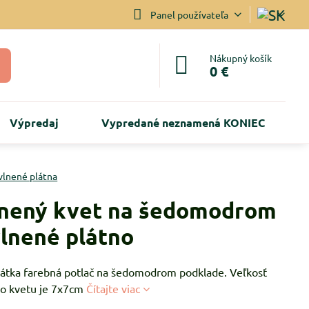
Panel používateľa
Nákupný košík
0 €
Výpredaj
Vypredané neznamená KONIEC
vlnené plátna
nený kvet na šedomodrom
vlnené plátno
látka farebná potlač na šedomodrom podklade. Veľkosť
ho kvetu je 7x7cm
Čítajte viac