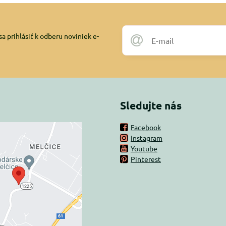
a prihlásiť k odberu noviniek e-
Sledujte nás
Facebook
Instagram
rný obsah je
Youtube
Pinterest
ovaný Voľbami
súkromia
 načítať externý obsah?
oliť tentokrát