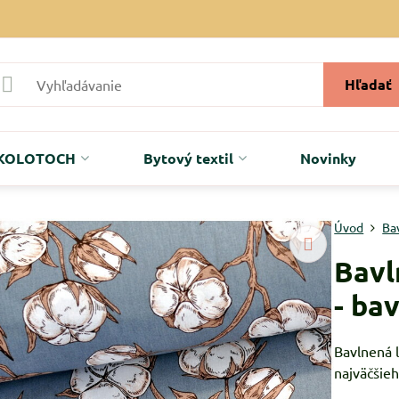
Hľadať
r KOLOTOCH
Bytový textil
Novinky
Úvod
Ba
Bavl
- ba
Bavlnená 
najväčšie