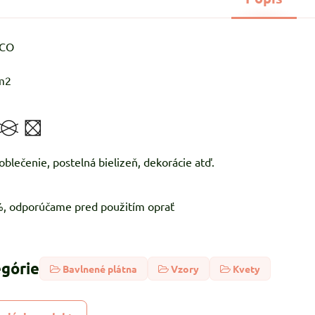
%CO
m2
 ľahké oblečenie, postelná bielizeň, 
5%, odporúčame pred použitím oprať
egórie
Bavlnené plátna
Vzory
Kvety