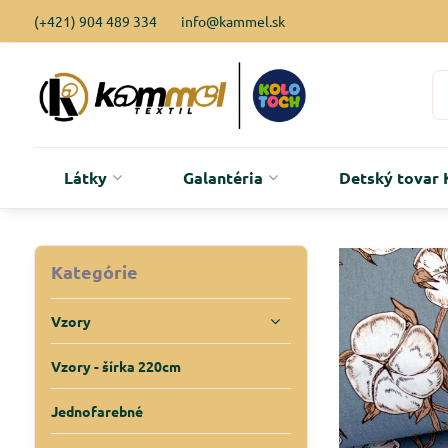
(+421) 904 489 334
info@kammel.sk
Látky
Galantéria
Detský tova
Kategórie
Vzory
Vzory - šírka 220cm
Jednofarebné