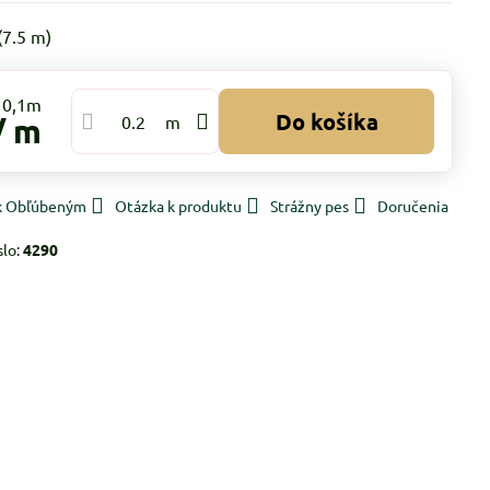
(
7.5
m)
Do košíka
/ m
m
 k Obľúbeným
Otázka k produktu
Strážny pes
Doručenia
slo:
4290