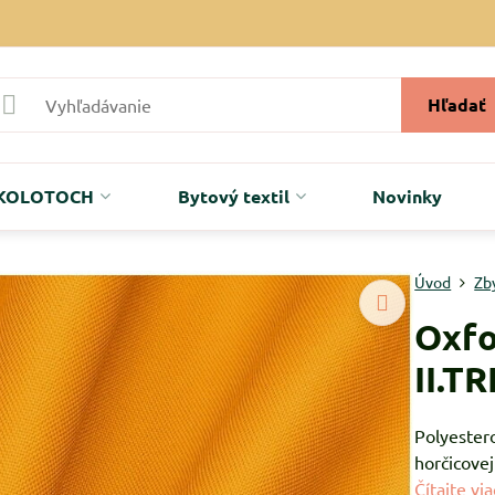
Hľadať
r KOLOTOCH
Bytový textil
Novinky
Úvod
Zb
Oxfo
II.T
Polyester
horčicovej
Čítajte via