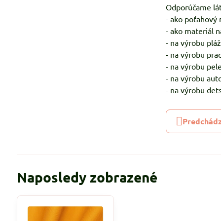
Odporúčame lá
- ako poťahový 
- ako materiál 
- na výrobu plá
- na výrobu pra
- na výrobu pel
- na výrobu aut
- na výrobu det
Predchádz
Naposledy zobrazené