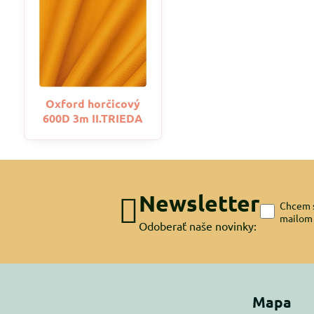
Oxford horčicový
600D 3m II.TRIEDA
Newsletter
Chcem s
mailom
Odoberať naše novinky:
Mapa