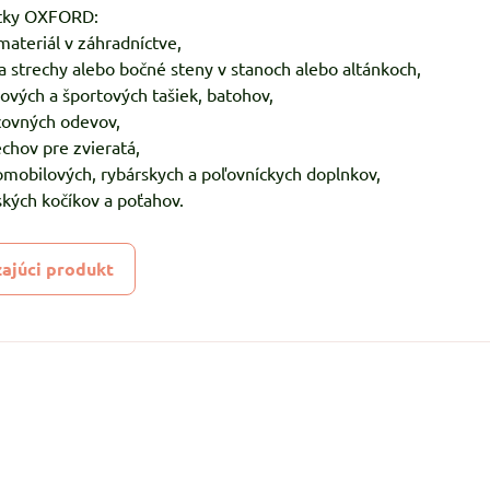
tky OXFORD:
materiál v záhradníctve,
na strechy alebo bočné steny v stanoch alebo altánkoch,
žových a športových tašiek, batohov,
covných odevov,
echov pre zvieratá,
omobilových, rybárskych a poľovníckych doplnkov,
ských kočíkov a poťahov.
ajúci produkt