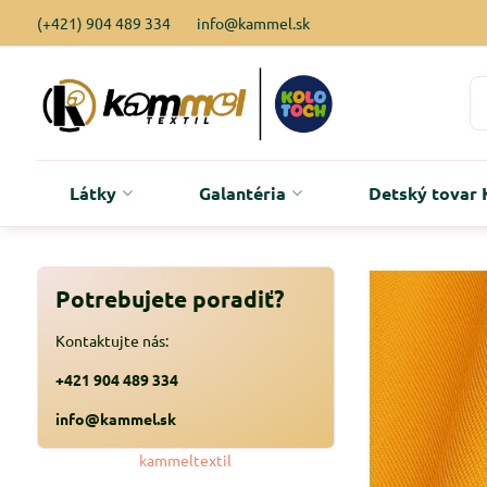
(+421) 904 489 334
info@kammel.sk
Látky
Galantéria
Detský tova
Potrebujete poradiť?
Kontaktujte nás:
+421 904 489 334
info@kammel.sk
kammeltextil