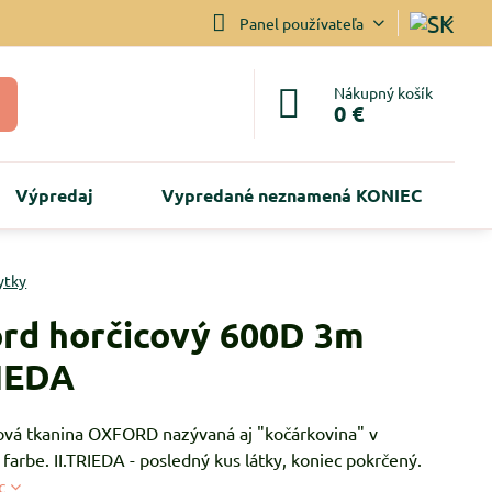
Panel používateľa
Nákupný košík
0 €
Výpredaj
Vypredané neznamená KONIEC
ytky
rd horčicový 600D 3m
RIEDA
ová tkanina OXFORD nazývaná aj "kočárkovina" v
 farbe. II.TRIEDA - posledný kus látky, koniec pokrčený.
c