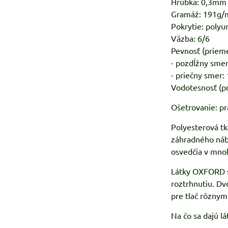
Hrúbka: 0,3mm
Gramáž: 191g/
Pokrytie: polyu
Väzba: 6/6
Pevnosť (prieme
- pozdĺžny smer
- priečny smer:
Vodotesnosť (p
Ošetrovanie: pra
Polyesterová tk
záhradného náby
osvedčia v mno
Látky OXFORD sú
roztrhnutiu. Dv
pre tlač rôznymi
Na čo sa dajú 