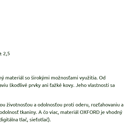
± 2,5
ý materiál so širokými možnosťami využitia. Od
viu škodlivé prvky ani ťažké kovy. Jeho vlastnosti sa
ou životnosťou a odolnosťou proti oderu, rozťahovaniu a
eodolnosť tkaniny. A čo viac, materiál OXFORD je vhodný
gitálna tlač, sieťotlač).