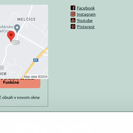
Facebook
Instagram
rný obsah je
Youtube
Pinterest
ovaný Voľbami
súkromia
 načítať externý obsah?
oliť tentokrát
iť a zapamätať -
 s druhom cookie:
Funkčné
ť obsah v novom okne