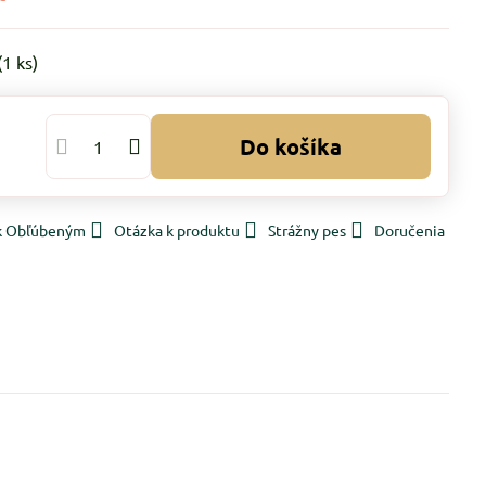
(
1
ks)
Do košíka
 k Obľúbeným
Otázka k produktu
Strážny pes
Doručenia