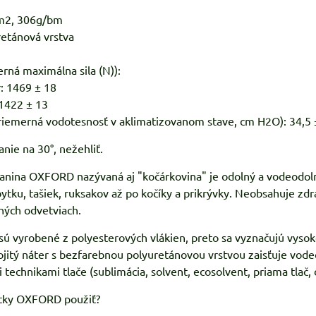
m2, 306g/bm
retánová vrstva
rná maximálna sila (N)):
: 1469 ± 18
 1422 ± 13
riemerná vodotesnosť v aklimatizovanom stave, cm H2O): 34,5 
nie na 30°, nežehliť.
anina OXFORD nazývaná aj "kočárkovina" je odolný a vodeodoln
tku, tašiek, ruksakov až po kočíky a prikrývky. Neobsahuje zdra
hých odvetviach.
 vyrobené z polyesterových vlákien, preto sa vyznačujú vysok
ojitý náter s bezfarebnou polyuretánovou vrstvou zaisťuje vod
 technikami tlače (sublimácia, solvent, ecosolvent, priama tlač, di
látky OXFORD použiť?