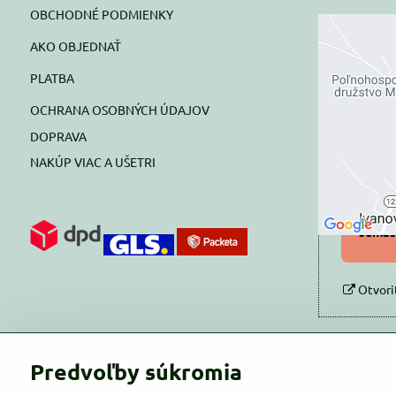
OBCHODNÉ PODMIENKY
AKO OBJEDNAŤ
Exte
PLATBA
blok
OCHRANA OSOBNÝCH ÚDAJOV
Prajete si
DOPRAVA
NAKÚP VIAC A UŠETRI
Pov
Povol
súhlas
Otvori
Predvoľby súkromia