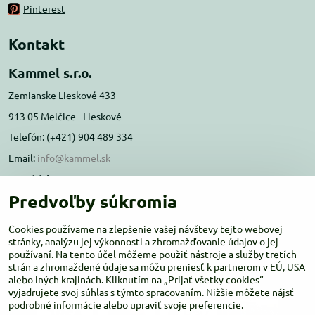
Pinterest
Kontakt
Kammel s.r.o.
Zemianske Lieskové 433
913 05 Melčice - Lieskové
Telefón: (+421) 904 489 334
Email:
info@kammel.sk
Prevádzka:
Predvoľby súkromia
Administratívna budova PD Melčice
Melčice - Lieskové 129, 91305
Cookies používame na zlepšenie vašej návštevy tejto webovej
Otváracie hodiny:
stránky, analýzu jej výkonnosti a zhromažďovanie údajov o jej
PO-ŠT 8:00 - 16:00
používaní. Na tento účel môžeme použiť nástroje a služby tretích
PIA-NE Zatvorené
strán a zhromaždené údaje sa môžu preniesť k partnerom v EÚ, USA
alebo iných krajinách. Kliknutím na „Prijať všetky cookies“
vyjadrujete svoj súhlas s týmto spracovaním. Nižšie môžete nájsť
podrobné informácie alebo upraviť svoje preferencie.