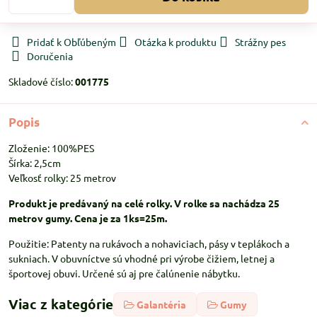
Pridať k Obľúbeným
Otázka k produktu
Strážny pes
Doručenia
Skladové číslo:
001775
Popis
Zloženie: 100%PES
Šírka: 2,5cm
Veľkosť rolky: 25 metrov
Produkt je predávaný na celé rolky. V rolke sa nachádza 25
metrov gumy. Cena je za 1ks=25m.
Použitie: Patenty na rukávoch a nohaviciach, pásy v teplákoch a
sukniach. V obuvníctve sú vhodné pri výrobe čižiem, letnej a
športovej obuvi. Určené sú aj pre čalúnenie nábytku.
Viac z kategórie
Galantéria
Gumy