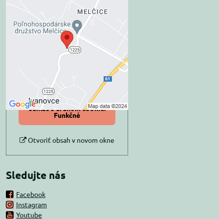
Externý obsah je
blokovaný Voľbami
súkromia
Prajete si načítať externý obsah?
Povoliť tentokrát
Povoliť a zapamätať -
súhlas s druhom cookie:
Funkčné
Otvoriť obsah v novom okne
Sledujte nás
Facebook
Instagram
Youtube