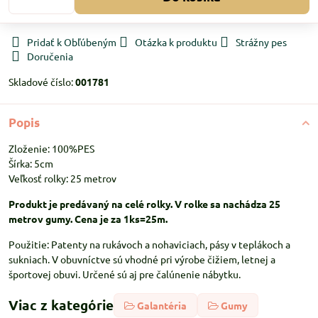
Pridať k Obľúbeným
Otázka k produktu
Strážny pes
Doručenia
Skladové číslo:
001781
Popis
Zloženie: 100%PES
Šírka: 5cm
Veľkosť rolky: 25 metrov
Produkt je predávaný na celé rolky. V rolke sa nachádza 25
metrov gumy. Cena je za 1ks=25m.
Použitie: Patenty na rukávoch a nohaviciach, pásy v teplákoch a
sukniach. V obuvníctve sú vhodné pri výrobe čižiem, letnej a
športovej obuvi. Určené sú aj pre čalúnenie nábytku.
Viac z kategórie
Galantéria
Gumy