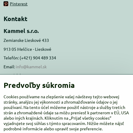
Pinterest
Kontakt
Kammel s.r.o.
Zemianske Lieskové 433
913 05 Melčice - Lieskové
Telefón: (+421) 904 489 334
Email:
info@kammel.sk
Prevádzka:
Predvoľby súkromia
Administratívna budova PD Melčice
Melčice - Lieskové 129, 91305
Cookies používame na zlepšenie vašej návštevy tejto webovej
Otváracie hodiny:
stránky, analýzu jej výkonnosti a zhromažďovanie údajov o jej
PO-ŠT 8:00 - 16:00
používaní. Na tento účel môžeme použiť nástroje a služby tretích
PIA-NE Zatvorené
strán a zhromaždené údaje sa môžu preniesť k partnerom v EÚ, USA
alebo iných krajinách. Kliknutím na „Prijať všetky cookies“
vyjadrujete svoj súhlas s týmto spracovaním. Nižšie môžete nájsť
podrobné informácie alebo upraviť svoje preferencie.