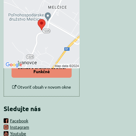
Externý obsah je
blokovaný Voľbami
súkromia
Prajete si načítať externý obsah?
Povoliť tentokrát
Povoliť a zapamätať -
súhlas s druhom cookie:
Funkčné
Otvoriť obsah v novom okne
Sledujte nás
Facebook
Instagram
Youtube