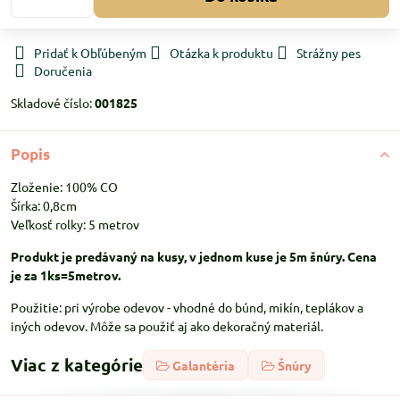
Pridať k Obľúbeným
Otázka k produktu
Strážny pes
Doručenia
Skladové číslo:
001825
Popis
Zloženie: 100% CO
Šírka: 0,8cm
Veľkosť rolky: 5 metrov
Produkt je predávaný na kusy, v jednom kuse je 5m šnúry. Cena
je za 1ks=5metrov.
Použitie: pri výrobe odevov - vhodné do búnd, mikín, teplákov a
iných odevov. Môže sa použiť aj ako dekoračný materiál.
Viac z kategórie
Galantéria
Šnúry