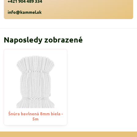
+421 904 489 334
info@kammel.sk
Naposledy zobrazené
Šnúra bavlnená 8mm biela -
5m