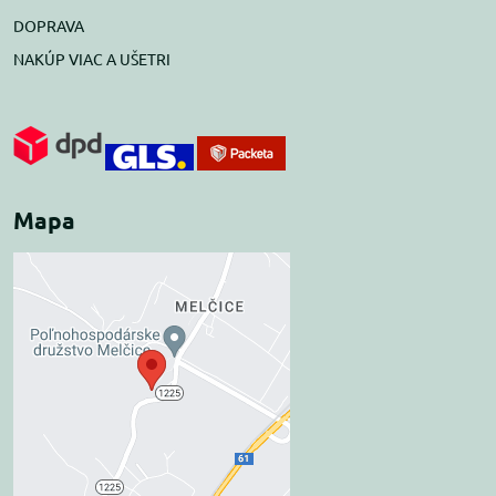
DOPRAVA
NAKÚP VIAC A UŠETRI
Mapa
Externý obsah je
blokovaný Voľbami
súkromia
Prajete si načítať externý obsah?
Povoliť tentokrát