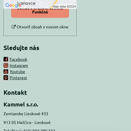
Povoliť a zapamätať -
súhlas s druhom cookie:
Funkčné
Otvoriť obsah v novom okne
Sledujte nás
Facebook
Instagram
Youtube
Pinterest
Kontakt
Kammel s.r.o.
Zemianske Lieskové 433
913 05 Melčice - Lieskové
Telefón: (+421) 904 489 334