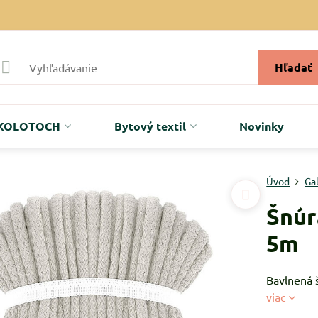
Hľadať
r KOLOTOCH
Bytový textil
Novinky
Úvod
Ga
Šnúr
5m
Bavlnená 
viac