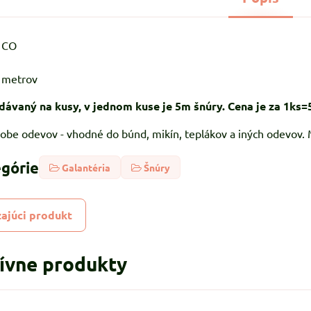
% CO
5 metrov
dávaný na kusy, v jednom kuse je 5m šnúry. Cena je za 1ks
ýrobe odevov - vhodné do búnd, mikín, teplákov a iných odevov.
egórie
Galantéria
Šnúry
ajúci produkt
tívne produkty