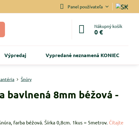
Panel používateľa
Nákupný košík
0 €
Výpredaj
Vypredané neznamená KONIEC
lantéria
Šnúry
a bavlnená 8mm béžová -
šnúra, farba béžová. Šírka 0,8cm. 1kus = 5metrov.
Čítajte