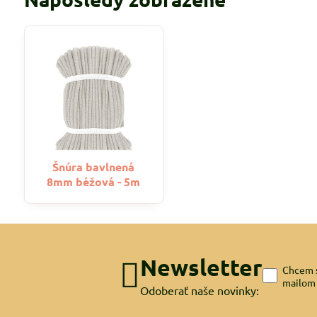
Šnúra bavlnená
8mm béžová - 5m
Newsletter
Chcem s
mailom
Odoberať naše novinky: