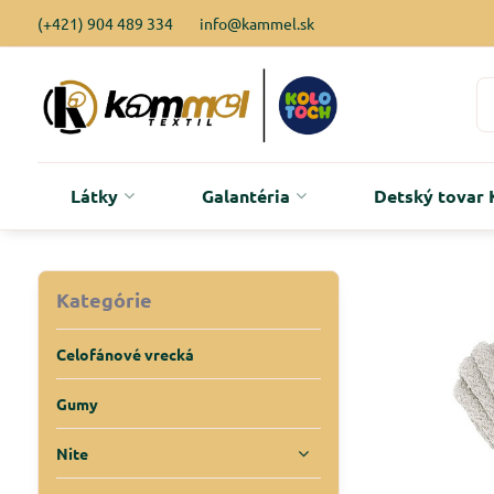
(+421) 904 489 334
info@kammel.sk
Látky
Galantéria
Detský tova
Kategórie
Celofánové vrecká
Gumy
Nite