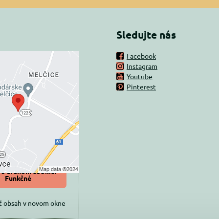
Sledujte nás
Facebook
Instagram
rný obsah je
Youtube
Pinterest
ovaný Voľbami
súkromia
 načítať externý obsah?
oliť tentokrát
iť a zapamätať -
 s druhom cookie:
Funkčné
ť obsah v novom okne