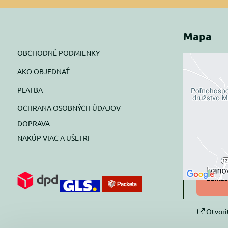
Mapa
OBCHODNÉ PODMIENKY
AKO OBJEDNAŤ
Exte
PLATBA
blok
OCHRANA OSOBNÝCH ÚDAJOV
Prajete si
DOPRAVA
NAKÚP VIAC A UŠETRI
Pov
Povol
súhlas
Otvori