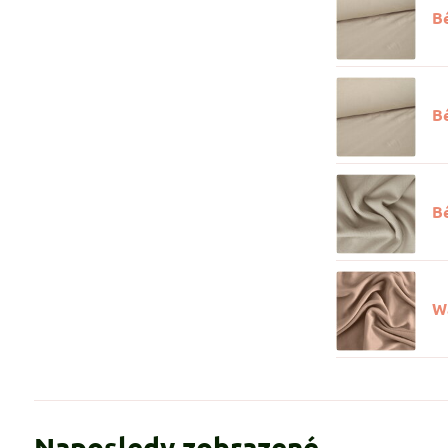
B
B
B
W
Naposledy zobrazené