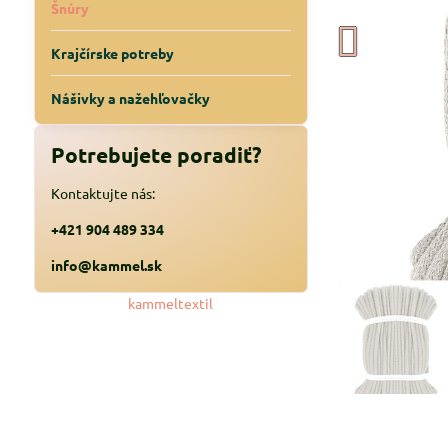
Šnúry
Krajčírske potreby
Nášivky a nažehľovačky
Potrebujete poradiť?
Kontaktujte nás:
+421 904 489 334
info@kammel.sk
kammeltextil