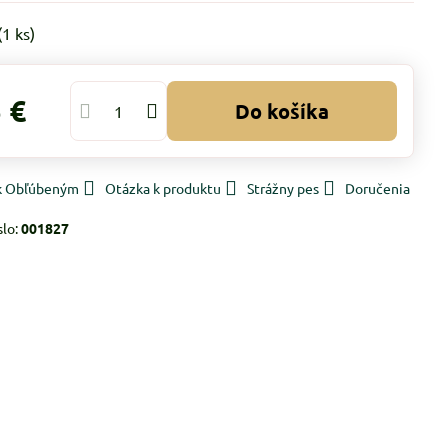
(
1
ks)
 €
Do košíka
 k Obľúbeným
Otázka k produktu
Strážny pes
Doručenia
slo:
001827