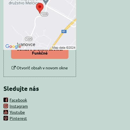
súkromia
Prajete si načítať externý obsah?
Povoliť tentokrát
Povoliť a zapamätať -
súhlas s druhom cookie:
Funkčné
Otvoriť obsah v novom okne
Sledujte nás
Facebook
Instagram
Youtube
Pinterest