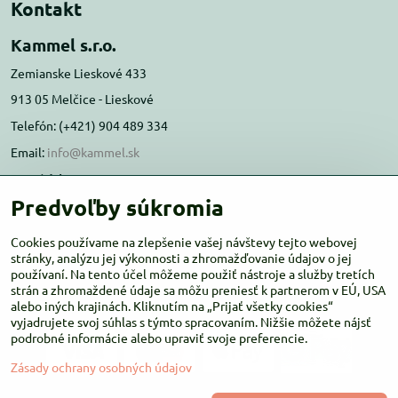
Kontakt
Kammel s.r.o.
Zemianske Lieskové 433
913 05 Melčice - Lieskové
Telefón: (+421) 904 489 334
Email:
info@kammel.sk
Prevádzka:
Predvoľby súkromia
Administratívna budova PD Melčice
Melčice - Lieskové 129, 91305
Cookies používame na zlepšenie vašej návštevy tejto webovej
Otváracie hodiny:
PO-ŠT 8:00 - 16:00
stránky, analýzu jej výkonnosti a zhromažďovanie údajov o jej
používaní. Na tento účel môžeme použiť nástroje a služby tretích
PIA-NE Zatvorené
strán a zhromaždené údaje sa môžu preniesť k partnerom v EÚ, USA
alebo iných krajinách. Kliknutím na „Prijať všetky cookies“
vyjadrujete svoj súhlas s týmto spracovaním. Nižšie môžete nájsť
podrobné informácie alebo upraviť svoje preferencie.
Zásady ochrany osobných údajov