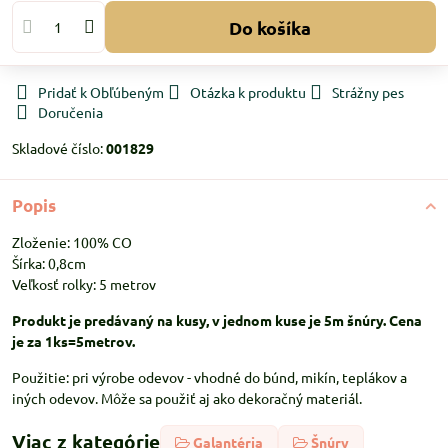
Do košíka
Pridať k Obľúbeným
Otázka k produktu
Strážny pes
Doručenia
Skladové číslo:
001829
Popis
Zloženie: 100% CO
Šírka: 0,8cm
Veľkosť rolky: 5 metrov
Produkt je predávaný na kusy, v jednom kuse je 5m šnúry. Cena
je za 1ks=5metrov.
Použitie: pri výrobe odevov - vhodné do búnd, mikín, teplákov a
iných odevov. Môže sa použiť aj ako dekoračný materiál.
Viac z kategórie
Galantéria
Šnúry