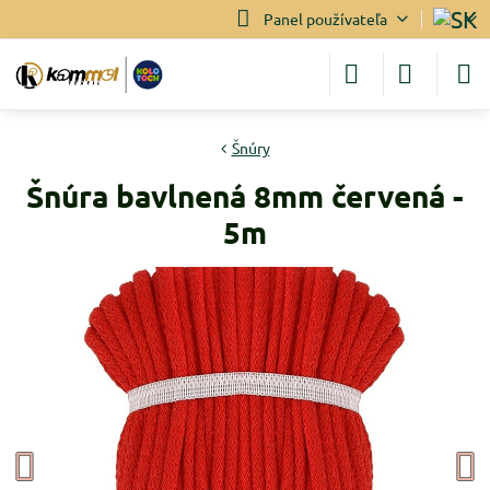
Panel používateľa
Šnúry
Šnúra bavlnená 8mm červená -
5m