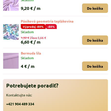
9,20 €
/ m
Do košíka
Pásiková geometria teplákovina
Výpredaj -50%
-50%
Skladom
1,32 €
Zľava 0,66 €
Do košíka
6,60 €
/ m
Bermuda lila
Skladom
4 €
/ m
Do košíka
Potrebujete poradiť?
Kontaktujte nás:
+421 904 489 334