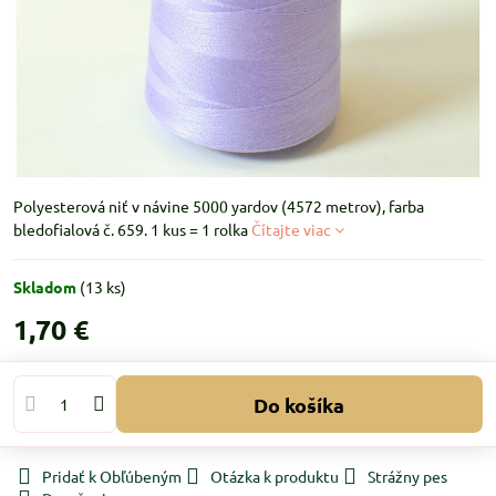
Polyesterová niť v návine 5000 yardov (4572 metrov), farba
bledofialová č. 659. 1 kus = 1 rolka
Čítajte viac
Skladom
(
13
ks)
1,70 €
Do košíka
Pridať k Obľúbeným
Otázka k produktu
Strážny pes