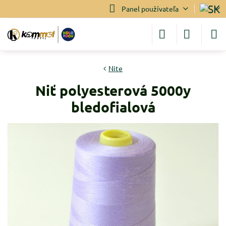
Panel používateľa
Nite
Niť polyesterová 5000y
bledofialová