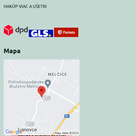
NAKÚP VIAC A UŠETRI
Mapa
Externý obsah je
blokovaný Voľbami
súkromia
Prajete si načítať externý obsah?
Povoliť tentokrát
Povoliť a zapamätať -
súhlas s druhom cookie: