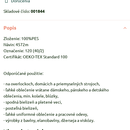
Doručenia
Skladové číslo:
001844
Popis
Zloženie: 100%PES
Návin: 4572m
Označenie: 120 (40/2)
Certifikát: OEKO-TEX Standard 100
Odporúčané použitie:
- na overlockoch, domácich a priemyselných strojoch,
- ľahké oblečenie vrátane dámskeho, pánskeho a detského
oblečenia, min. košele, blúzky,
- spodná bielizeň a pletené veci,
- posteľná bielizeň,
- ľahké uniformné oblečenie a pracovné odevy,
- výrobky z bavlny, elanobavlny, džerseja a viskózy.