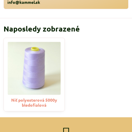
info@kammel.sk
Naposledy zobrazené
Niť polyesterová 5000y
bledofialová