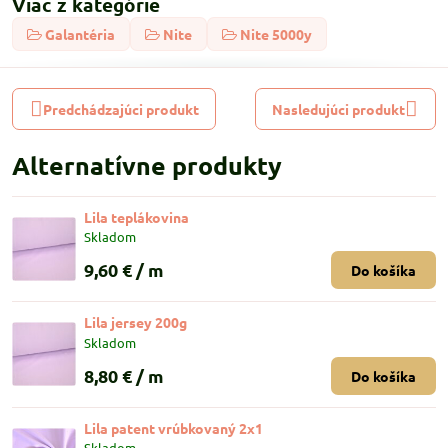
Viac z kategórie
Galantéria
Nite
Nite 5000y
Predchádzajúci produkt
Nasledujúci produkt
Alternatívne produkty
Lila teplákovina
Skladom
9,60 €
/ m
Do košíka
Lila jersey 200g
Skladom
8,80 €
/ m
Do košíka
Lila patent vrúbkovaný 2x1
Skladom