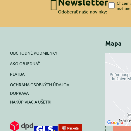
Newsletter
Chcem s
mailom
Odoberať naše novinky:
Mapa
OBCHODNÉ PODMIENKY
AKO OBJEDNAŤ
Exte
PLATBA
blok
OCHRANA OSOBNÝCH ÚDAJOV
Prajete si
DOPRAVA
NAKÚP VIAC A UŠETRI
Pov
Povol
súhlas