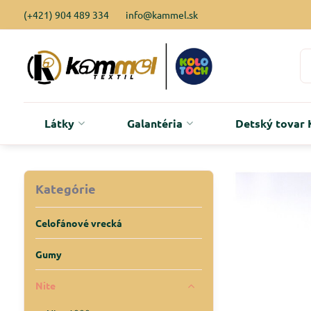
(+421) 904 489 334
info@kammel.sk
Látky
Galantéria
Detský tova
Kategórie
Celofánové vrecká
Gumy
Nite