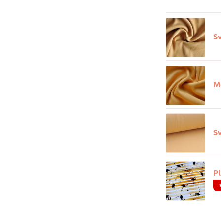
S
M
Sv
P