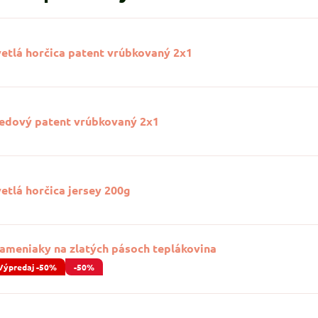
vetlá horčica patent vrúbkovaný 2x1
edový patent vrúbkovaný 2x1
etlá horčica jersey 200g
lameniaky na zlatých pásoch teplákovina
Výpredaj -50%
-50%