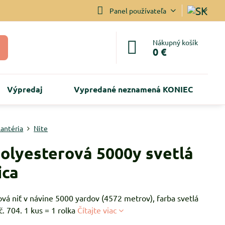
Panel používateľa
Nákupný košík
0 €
Výpredaj
Vypredané neznamená KONIEC
lantéria
Nite
polyesterová 5000y svetlá
ica
vá niť v návine 5000 yardov (4572 metrov), farba svetlá
č. 704. 1 kus = 1 rolka
Čítajte viac