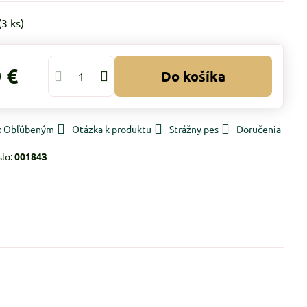
(
3
ks)
 €
Do košíka
 k Obľúbeným
Otázka k produktu
Strážny pes
Doručenia
slo:
001843