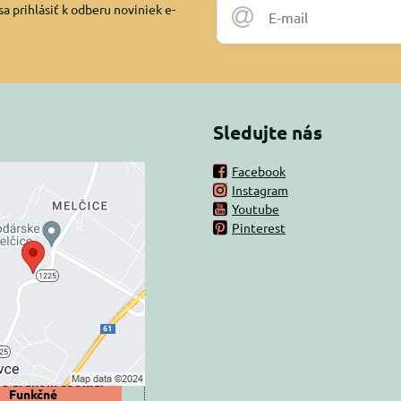
a prihlásiť k odberu noviniek e-
Sledujte nás
Facebook
Instagram
rný obsah je
Youtube
Pinterest
ovaný Voľbami
súkromia
 načítať externý obsah?
oliť tentokrát
iť a zapamätať -
 s druhom cookie:
Funkčné