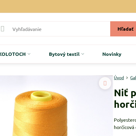
Hľadať
r KOLOTOCH
Bytový textil
Novinky
Úvod
Ga
Niť 
horč
Polyestero
horčicová 