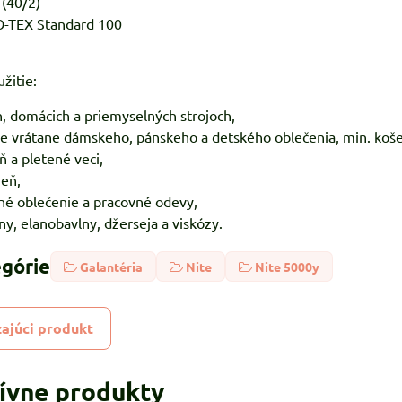
 (40/2)
KO-TEX Standard 100
žitie:
h, domácich a priemyselných strojoch,
ie vrátane dámskeho, pánskeho a detského oblečenia, min. koše
ň a pletené veci,
zeň,
né oblečenie a pracovné odevy,
ny, elanobavlny, džerseja a viskózy.
egórie
Galantéria
Nite
Nite 5000y
ajúci produkt
tívne produkty