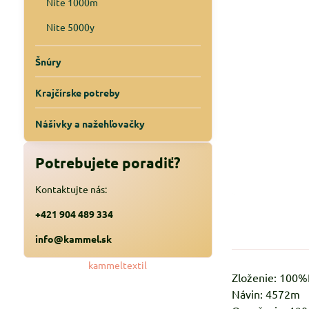
Nite 1000m
Nite 5000y
Šnúry
Krajčírske potreby
Nášivky a nažehľovačky
Potrebujete poradiť?
Kontaktujte nás:
+421 904 489 334
info@kammel.sk
kammeltextil
Zloženie: 100
Návin: 4572m