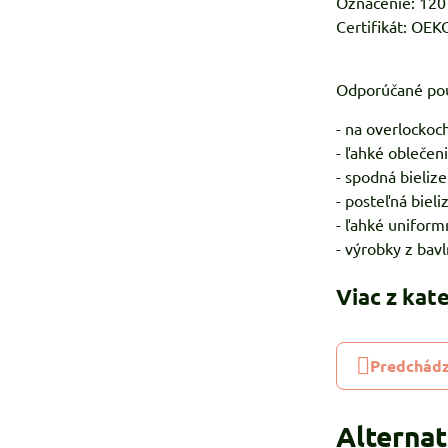
Označenie: 120
Certifikát: OE
Odporúčané pou
- na overlockoc
- ľahké oblečen
- spodná bielize
- posteľná bieli
- ľahké uniform
- výrobky z bavl
Viac z kat
Predchádz
Alterna